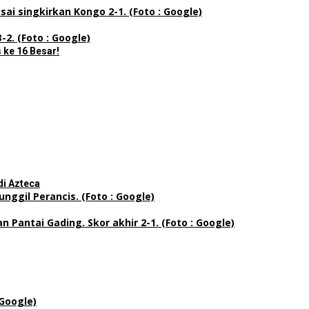
 ke 16 Besar!
di Azteca