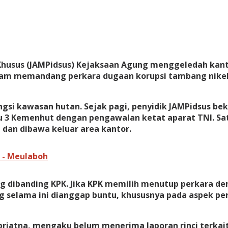
husus (JAMPidsus) Kejaksaan Agung menggeledah kant
am memandang perkara dugaan korupsi tambang nikel
si kawasan hutan. Sejak pagi, penyidik JAMPidsus beker
ntu 3 Kemenhut dengan pengawalan ketat aparat TNI. Sa
dan dibawa keluar area kantor.
 - Meulaboh
 dibanding KPK. Jika KPK memilih menutup perkara den
selama ini dianggap buntu, khususnya pada aspek peri
iatna, mengaku belum menerima laporan rinci terkait