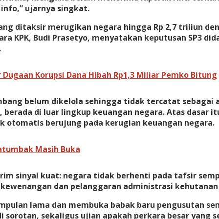
info,” ujarnya singkat.
ng ditaksir merugikan negara hingga Rp 2,7 triliun d
 Bicara KPK, Budi Prasetyo, menyatakan keputusan SP3 d
.
 Dugaan Korupsi Dana Hibah Rp1,3 Miliar Pemko Bitung
mbang belum dikelola sehingga tidak tercatat sebaga
, berada di luar lingkup keuangan negara. Atas dasar
ak otomatis berujung pada kerugian keuangan negara.
 Patumbak Masih Buka
m sinyal kuat: negara tidak berhenti pada tafsir se
kewenangan dan pelanggaran administrasi kehutanan y
impulan lama dan membuka babak baru pengusutan se
sorotan, sekaligus ujian apakah perkara besar yang s