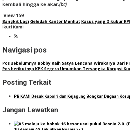
kembali hingga ke akar.
(bc)
View
159
Bangkit Lagi
Geledah Kantor Menhut
Kasus yang Dikubur KP
Ikuti Kami
Navigasi pos
Pos sebelumnya
Bobby Raih Satya Lencana Wirakarya Dari P
Pos berikutnya
KPK Segera Umumkan Tersangka Korupsi Kuo
Posting Terkait
PB KAMI Desak Kapolri dan Kejagung Bongkar Dugaan Korup
Jangan Lewatkan
10 Pemain AS Taklukkan Bosnia 2-0