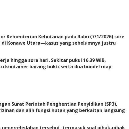
or Kementerian Kehutanan pada Rabu (7/1/2026) sore
 di Konawe Utara—kasus yang sebelumnya justru
ja hingga sore hari. Sekitar pukul 16.39 WIB,
tu kontainer barang bukti serta dua bundel map
gan Surat Perintah Penghentian Penyidikan (SP3),
zinan dan alih fungsi hutan yang berkaitan langsung
 penggeledahan tersebut, termasuk soal pihak-pihak