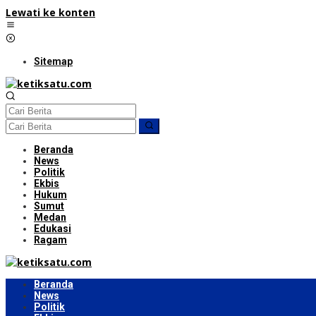
Lewati ke konten
Sitemap
Beranda
News
Politik
Ekbis
Hukum
Sumut
Medan
Edukasi
Ragam
Beranda
News
Politik