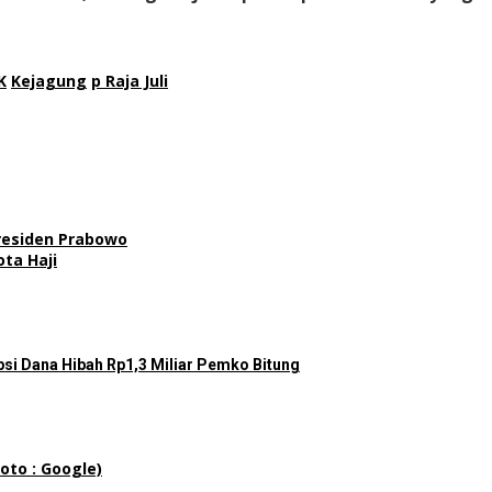
K
Kejagung
p Raja Juli
residen Prabowo
ta Haji
si Dana Hibah Rp1,3 Miliar Pemko Bitung