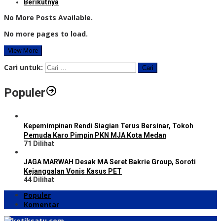
Berikutnya
No More Posts Available.
No more pages to load.
View More
Cari untuk:
Populer
Kepemimpinan Rendi Siagian Terus Bersinar, Tokoh
Pemuda Karo Pimpin PKN MJA Kota Medan
71 Dilihat
JAGA MARWAH Desak MA Seret Bakrie Group, Soroti
Kejanggalan Vonis Kasus PET
44 Dilihat
Populer
Komentar