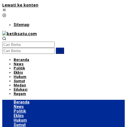
Lewati ke konten
Sitemap
Beranda
News
Politik
Ekbis
Hukum
Sumut
Medan
Edukasi
Ragam
Beranda
News
Politik
Ekbis
Hukum
Sumut