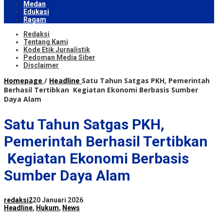
Medan
Edukasi
Ragam
Redaksi
Tentang Kami
Kode Etik Jurnalistik
Pedoman Media Siber
Disclaimer
Homepage
/
Headline
Satu Tahun Satgas PKH, Pemerintah
Berhasil Tertibkan Kegiatan Ekonomi Berbasis Sumber
Daya Alam
Satu Tahun Satgas PKH,
Pemerintah Berhasil Tertibkan
Kegiatan Ekonomi Berbasis
Sumber Daya Alam
redaksi2
20 Januari 2026
Headline
,
Hukum
,
News