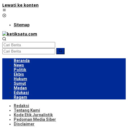
Lewati ke konten
Sitemap
Beranda
News
Politik
Ekbis
Hukum
Sumut
Medan
Edukasi
Ragam
Redaksi
Tentang Kami
Kode Etik Jurnalistik
Pedoman Media Siber
Disclaimer