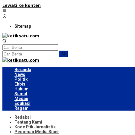
Lewati ke konten
Sitemap
Beranda
News
Politik
Ekbis
Hukum
Sumut
Medan
Edukasi
Ragam
Redaksi
Tentang Kami
Kode Etik Jurnalistik
Pedoman Media Siber