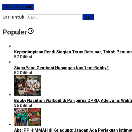
Cari untuk:
Populer
Kepemimpinan Rendi Siagian Terus Bersinar, Tokoh Pemud
57 Dilihat
Siapa Yang Gembosi Hubungan NasDem-Bobby?
52 Dilihat
Bobby Nasution Walkout di Paripurna DPRD, Ade Jona: Wakt
36 Dilihat
Aksi PP HIMMAH di Kejagung: Jangan Ada Perlakuan Istime