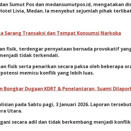
edan Sumut Pos dan medansumutpos.id, mengatakan dir
 Hotel Livia, Medan. Ia menyebut sejumlah pihak terlib
ga Sarang Transaksi dan Tempat Konsumsi Narkoba
n fisik, terdengar pernyataan bernada provokatif yang
enjadi tidak terkendali.
fisik serta penarikan secara paksa oleh beberapa oran
otensi memicu konflik yang lebih luas.
dan Bongkar Dugaan KDRT & Penelantaran, Suami Dilapork
lisian pada Sabtu pagi, 3 Januari 2026. Laporan terseb
ra Utara.
ani secara adil dan tidak berkembang menjadi konflik h