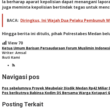
Ia berharap aparat kepolisian dapat menangani lapor
juga meminta kepolisian bertindak tegas untuk mence
BACA:
Diringkus, Ini Wajah Dua Pelaku Pembunuh W
Hingga berita ini ditulis, pihak Polrestabes Medan 
View
70
Ketua Umum Barisan Persaudaraan Forum Muslimin Indonesi
Writer: Amsal
Ikuti Kami
Navigasi pos
Pos sebelumnya
Proyek Meubelair Disdik Medan Rp42 Miliar
Pos berikutnya
Babinsa Kodim DS Bersama Warga Kotapari G
Posting Terkait