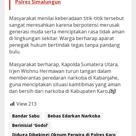
n
Polres Simalungun
g
i
O
Masyarakat menilai keberadaan titik-titik tersebut
k
sangat meresahkan karena berpotensi merusak
n
generasi muda serta menciptakan rasa tidak aman
u
di lingkungan sekitar. Warga berharap aparat
m
P
penegak hukum bertindak tegas tanpa pandang
e
bulu.
r
w
Masyarakat berharap, Kapolda Sumatera Utara,
i
Irjen Wishnu Hermawan turun tangan dalam
r
a
memberantas peredaran narkoba di Kabanjahe,
d
guna menciptakan situasi kamtibmas yang aman
i
dan bersih dari narkoba di Kabupaten Karo
.(bj)
P
o
View
213
l
r
e
Bandar Sabu
Bebas Edarkan Narkoba
s
Berinisial 'Godol'
K
a
Diduga Dibekingi Oknum Perwira di Polres Karo