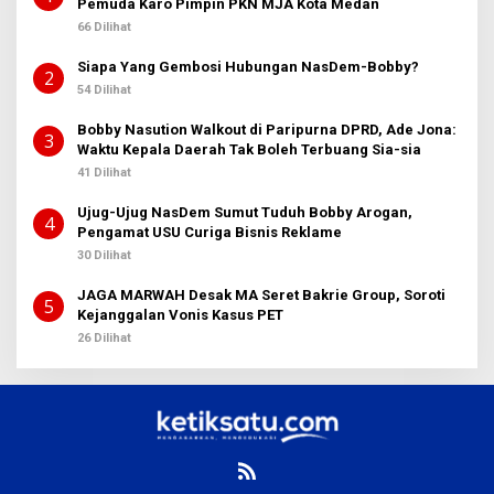
Pemuda Karo Pimpin PKN MJA Kota Medan
66 Dilihat
Siapa Yang Gembosi Hubungan NasDem-Bobby?
2
54 Dilihat
Bobby Nasution Walkout di Paripurna DPRD, Ade Jona:
3
Waktu Kepala Daerah Tak Boleh Terbuang Sia-sia
41 Dilihat
Ujug-Ujug NasDem Sumut Tuduh Bobby Arogan,
4
Pengamat USU Curiga Bisnis Reklame
30 Dilihat
JAGA MARWAH Desak MA Seret Bakrie Group, Soroti
5
Kejanggalan Vonis Kasus PET
26 Dilihat