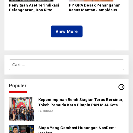
Penyitaan Aset Terindikasi
PP GPA Desak Penanganan
Pelanggaran, Don Ritto
Kasus Mantan Jampidsus
Pastikan Praperadilan Atas
Transparan, Minta Usut
Dasar Pengakuan Kliennya
Aliran Dana dan Pemilik
View More
C
a
r
i
u
Populer
n
t
u
Kepemimpinan Rendi Siagian Terus Bersinar,
k
Tokoh Pemuda Karo Pimpin PKN MJA Kota
:
Medan
66 Dilihat
Siapa Yang Gembosi Hubungan NasDem-