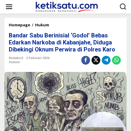
L
e
w
a
t
Homepage
/
Hukum
B
i
a
k
Bandar Sabu Berinisial ‘Godol’ Bebas
n
e
d
Edarkan Narkoba di Kabanjahe, Diduga
k
a
Dibekingi Oknum Perwira di Polres Karo
o
r
n
S
Redaksi2
2 Februari 2026
t
a
Hukum
e
b
n
u
B
e
r
i
n
i
s
i
a
l
'