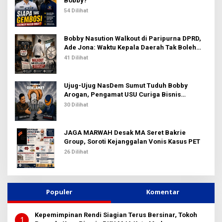
Bobby?
54 Dilihat
Bobby Nasution Walkout di Paripurna DPRD,
Ade Jona: Waktu Kepala Daerah Tak Boleh
Terbuang Sia-sia
41 Dilihat
Ujug-Ujug NasDem Sumut Tuduh Bobby
Arogan, Pengamat USU Curiga Bisnis
Reklame
30 Dilihat
JAGA MARWAH Desak MA Seret Bakrie
Group, Soroti Kejanggalan Vonis Kasus PET
26 Dilihat
Populer
Komentar
Kepemimpinan Rendi Siagian Terus Bersinar, Tokoh
1