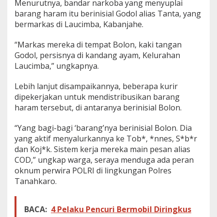
Menurutnya, bandar narkoba yang menyuplai
d
barang haram itu berinisial Godol alias Tanta, yang
i
bermarkas di Laucimba, Kabanjahe.
K
a
b
“Markas mereka di tempat Bolon, kaki tangan
a
Godol, persisnya di kandang ayam, Kelurahan
n
Laucimba,” ungkapnya.
j
a
Lebih lanjut disampaikannya, beberapa kurir
h
e
dipekerjakan untuk mendistribusikan barang
,
haram tersebut, di antaranya berinisial Bolon.
D
i
“Yang bagi-bagi ‘barang’nya berinisial Bolon. Dia
d
yang aktif menyalurkannya ke Tob*, *nnes, S*b*r
u
g
dan Koj*k. Sistem kerja mereka main pesan alias
a
COD,” ungkap warga, seraya menduga ada peran
D
oknum perwira POLRI di lingkungan Polres
i
Tanahkaro.
b
e
k
BACA:
4 Pelaku Pencuri Bermobil Diringkus
i