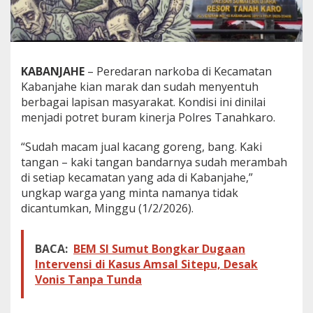
G
o
d
o
l
KABANJAHE
– Peredaran narkoba di Kecamatan
'
Kabanjahe kian marak dan sudah menyentuh
B
e
berbagai lapisan masyarakat. Kondisi ini dinilai
b
menjadi potret buram kinerja Polres Tanahkaro.
a
s
“Sudah macam jual kacang goreng, bang. Kaki
E
tangan – kaki tangan bandarnya sudah merambah
d
a
di setiap kecamatan yang ada di Kabanjahe,”
r
ungkap warga yang minta namanya tidak
k
dicantumkan, Minggu (1/2/2026).
a
n
N
BACA:
BEM SI Sumut Bongkar Dugaan
a
r
Intervensi di Kasus Amsal Sitepu, Desak
k
Vonis Tanpa Tunda
o
b
a