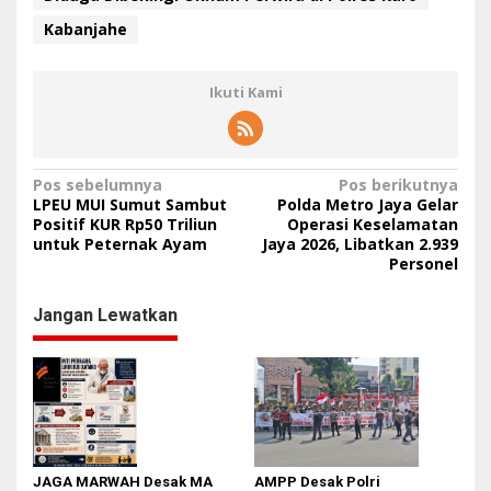
r
o
Kabanjahe
Ikuti Kami
N
Pos sebelumnya
Pos berikutnya
LPEU MUI Sumut Sambut
Polda Metro Jaya Gelar
a
Positif KUR Rp50 Triliun
Operasi Keselamatan
untuk Peternak Ayam
Jaya 2026, Libatkan 2.939
v
Personel
i
g
Jangan Lewatkan
a
s
i
p
o
JAGA MARWAH Desak MA
AMPP Desak Polri