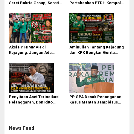
s
Seret Bakrie Group, Soroti
Pertahankan PTDH Kompol
Kejanggalan Vonis Kasus
DK dan Tolak Upaya Banding
PET
Aksi PP HIMMAH di
Aminullah Tantang Kejagung
Kejagung: Jangan Ada
dan KPK Bongkar Gurita
Perlakuan Istimewa dalam
Korupsi Rp1.000 Triliun: Kejar
Kasus Febrie Adriansyah
Aktor Intelektual dan
Jaringannya!
Penyitaan Aset Terindikasi
PP GPA Desak Penanganan
Pelanggaran, Don Ritto
Kasus Mantan Jampidsus
Pastikan Praperadilan Atas
Transparan, Minta Usut
Dasar Pengakuan Kliennya
Aliran Dana dan Pemilik
News Feed