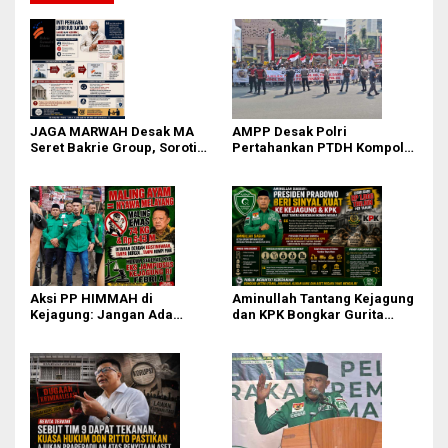
JAGA MARWAH Desak MA
AMPP Desak Polri
Seret Bakrie Group, Soroti
Pertahankan PTDH Kompol
Kejanggalan Vonis Kasus
DK dan Tolak Upaya Banding
PET
Aksi PP HIMMAH di
Aminullah Tantang Kejagung
Kejagung: Jangan Ada
dan KPK Bongkar Gurita
Perlakuan Istimewa dalam
Korupsi Rp1.000 Triliun: Kejar
Kasus Febrie Adriansyah
Aktor Intelektual dan
Jaringannya!