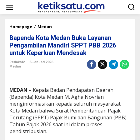
L
e
w
a
t
Homepage
/
Medan
B
i
a
k
Bapenda Kota Medan Buka Layanan
p
e
e
Pengambilan Mandiri SPPT PBB 2026
k
n
untuk Keperluan Mendesak
o
d
n
a
Redaksi2
15 Januari 2026
t
K
Medan
e
o
n
t
a
M
MEDAN
– Kepala Badan Pendapatan Daerah
e
(Bapenda) Kota Medan M. Agha Novrian
d
menginformasikan kepada seluruh masyarakat
a
Kota Medan bahwa Surat Pemberitahuan Pajak
n
B
Terutang (SPPT) Pajak Bumi dan Bangunan (PBB)
u
Tahun Pajak 2026 saat ini dalam proses
k
pendistribusian.
a
L