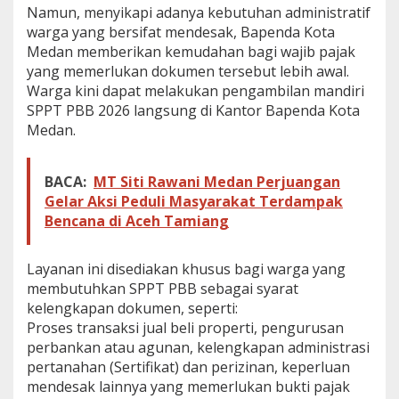
Namun, menyikapi adanya kebutuhan administratif
a
y
warga yang bersifat mendesak, Bapenda Kota
a
Medan memberikan kemudahan bagi wajib pajak
n
yang memerlukan dokumen tersebut lebih awal.
a
Warga kini dapat melakukan pengambilan mandiri
n
SPPT PBB 2026 langsung di Kantor Bapenda Kota
P
e
Medan.
n
g
a
BACA:
MT Siti Rawani Medan Perjuangan
m
Gelar Aksi Peduli Masyarakat Terdampak
b
Bencana di Aceh Tamiang
i
l
a
Layanan ini disediakan khusus bagi warga yang
n
M
membutuhkan SPPT PBB sebagai syarat
a
kelengkapan dokumen, seperti:
n
Proses transaksi jual beli properti, pengurusan
d
perbankan atau agunan, kelengkapan administrasi
i
pertanahan (Sertifikat) dan perizinan, keperluan
r
i
mendesak lainnya yang memerlukan bukti pajak
S