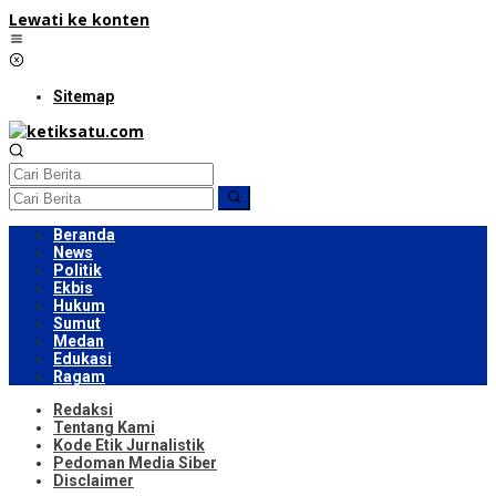
Lewati ke konten
Sitemap
Beranda
News
Politik
Ekbis
Hukum
Sumut
Medan
Edukasi
Ragam
Redaksi
Tentang Kami
Kode Etik Jurnalistik
Pedoman Media Siber
Disclaimer