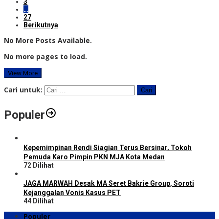
3
…
27
Berikutnya
No More Posts Available.
No more pages to load.
View More
Cari untuk:
Populer
Kepemimpinan Rendi Siagian Terus Bersinar, Tokoh
Pemuda Karo Pimpin PKN MJA Kota Medan
72 Dilihat
JAGA MARWAH Desak MA Seret Bakrie Group, Soroti
Kejanggalan Vonis Kasus PET
44 Dilihat
Populer