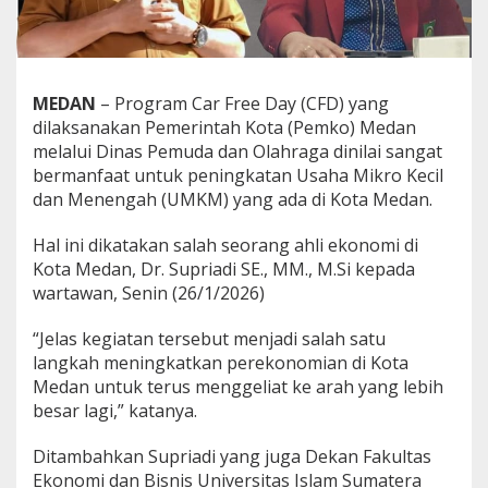
P
e
r
k
e
MEDAN
– Program Car Free Day (CFD) yang
m
dilaksanakan Pemerintah Kota (Pemko) Medan
b
melalui Dinas Pemuda dan Olahraga dinilai sangat
a
bermanfaat untuk peningkatan Usaha Mikro Kecil
n
g
dan Menengah (UMKM) yang ada di Kota Medan.
a
n
Hal ini dikatakan salah seorang ahli ekonomi di
U
Kota Medan, Dr. Supriadi SE., MM., M.Si kepada
M
wartawan, Senin (26/1/2026)
K
M
d
“Jelas kegiatan tersebut menjadi salah satu
i
langkah meningkatkan perekonomian di Kota
K
Medan untuk terus menggeliat ke arah yang lebih
o
besar lagi,” katanya.
t
a
M
Ditambahkan Supriadi yang juga Dekan Fakultas
e
Ekonomi dan Bisnis Universitas Islam Sumatera
d