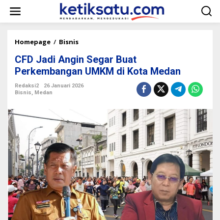
L
e
w
a
t
Homepage
/
Bisnis
C
i
F
k
CFD Jadi Angin Segar Buat
D
e
J
Perkembangan UMKM di Kota Medan
k
a
o
d
Redaksi2
26 Januari 2026
n
Bisnis
,
Medan
i
t
A
e
n
n
g
i
n
S
e
g
a
r
B
u
a
t