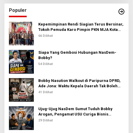
i
u
Populer
n
t
u
Kepemimpinan Rendi Siagian Terus Bersinar,
k
Tokoh Pemuda Karo Pimpin PKN MJA Kota
:
Medan
66 Dilihat
Siapa Yang Gembosi Hubungan NasDem-
Bobby?
54 Dilihat
Bobby Nasution Walkout di Paripurna DPRD,
Ade Jona: Waktu Kepala Daerah Tak Boleh
Terbuang Sia-sia
41 Dilihat
Ujug-Ujug NasDem Sumut Tuduh Bobby
Arogan, Pengamat USU Curiga Bisnis
Reklame
29 Dilihat