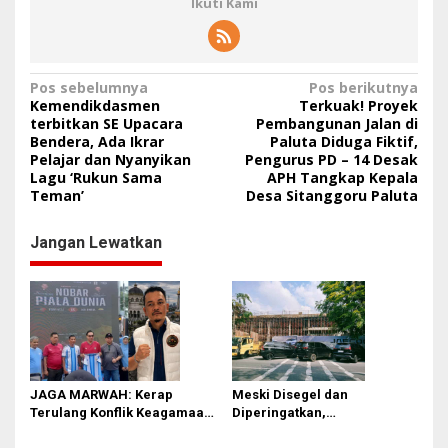
Ikuti Kami
N
Pos sebelumnya
Pos berikutnya
Kemendikdasmen
Terkuak! Proyek
a
terbitkan SE Upacara
Pembangunan Jalan di
Bendera, Ada Ikrar
Paluta Diduga Fiktif,
v
Pelajar dan Nyanyikan
Pengurus PD – 14 Desak
i
Lagu ‘Rukun Sama
APH Tangkap Kepala
Teman’
Desa Sitanggoru Paluta
g
a
Jangan Lewatkan
s
i
p
o
s
JAGA MARWAH: Kerap
Meski Disegel dan
Terulang Konflik Keagamaan,
Diperingatkan,
Rico Waas Tak Mampu
Pembangunan Showroom