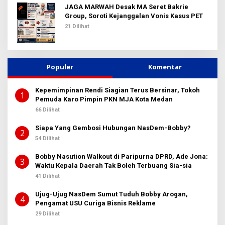
JAGA MARWAH Desak MA Seret Bakrie
Group, Soroti Kejanggalan Vonis Kasus PET
21 Dilihat
Populer
Komentar
Kepemimpinan Rendi Siagian Terus Bersinar, Tokoh
1
Pemuda Karo Pimpin PKN MJA Kota Medan
66 Dilihat
Siapa Yang Gembosi Hubungan NasDem-Bobby?
2
54 Dilihat
Bobby Nasution Walkout di Paripurna DPRD, Ade Jona:
3
Waktu Kepala Daerah Tak Boleh Terbuang Sia-sia
41 Dilihat
Ujug-Ujug NasDem Sumut Tuduh Bobby Arogan,
4
Pengamat USU Curiga Bisnis Reklame
29 Dilihat