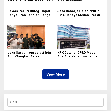
Rico Waas Tak Mampu
Pembangunan Showroom
Ciptakan Kondusifitas
Tanpa PBG Tetap Berlanjut di
Dewas Perum Bulog Tinjau
Jasa Raharja Gelar PPKL di
Medan
Penyaluran Bantuan Pangan
SMA Cahaya Medan, Perkuat
di Sumut
Kesadaran Keselamatan
Berlalu Lintas di Kalangan
Pelajar
Jeka Saragih Apresiasi Iptu
KPK Datangi DPRD Medan,
Bimo Tangkap Pelaku
Apa Ada Kaitannya dengan
Kekerasan terhadap Ibu
Laporan Penggunaan
Hamil di Kawasan
Anggaran?
Terowongan Pancasila
View More
C
a
r