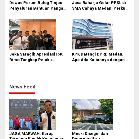
Ciptakan Kondusifitas
Tanpa PBG Tetap Berlanjut di
Dewas Perum Bulog Tinjau
Jasa Raharja Gelar PPKL di
Medan
Penyaluran Bantuan Pangan
SMA Cahaya Medan, Perkuat
di Sumut
Kesadaran Keselamatan
Berlalu Lintas di Kalangan
Pelajar
Jeka Saragih Apresiasi Iptu
KPK Datangi DPRD Medan,
Bimo Tangkap Pelaku
Apa Ada Kaitannya dengan
Kekerasan terhadap Ibu
Laporan Penggunaan
Hamil di Kawasan
Anggaran?
Terowongan Pancasila
News Feed
JAGA MARWAH: Kerap
Meski Disegel dan
Terulang Konflik Keagamaan,
Diperingatkan,