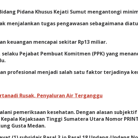
Bidang Pidana Khusus Kejati Sumut mengantongi minima
tidak menjalankan tugas pengawasan sebagaimana diat
an keuangan mencapai sekitar Rp13 miliar.
K, selaku Pejabat Pembuat Komitmen (PPK) yang menand
lu.
 profesional menjadi salah satu faktor terjadinya ker
tanadi Rusak, Penyaluran Air Terganggu
alani pemeriksaan kesehatan. Dengan alasan subjektif
 Kepala Kejaksaan Tinggi Sumatera Utara Nomor PRINT-0
njung Gusta Medan.
 ayat (1) subsidair Pasal 3 jo Pasal 18 Undang-Undang