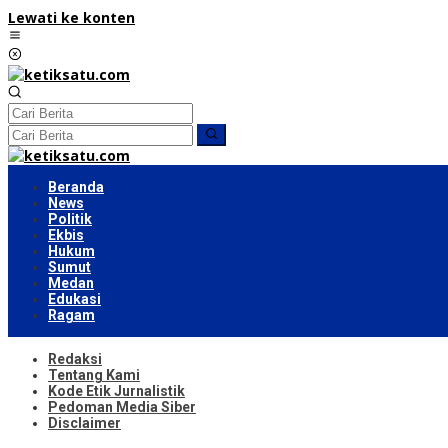
Lewati ke konten
Beranda
News
Politik
Ekbis
Hukum
Sumut
Medan
Edukasi
Ragam
Redaksi
Tentang Kami
Kode Etik Jurnalistik
Pedoman Media Siber
Disclaimer