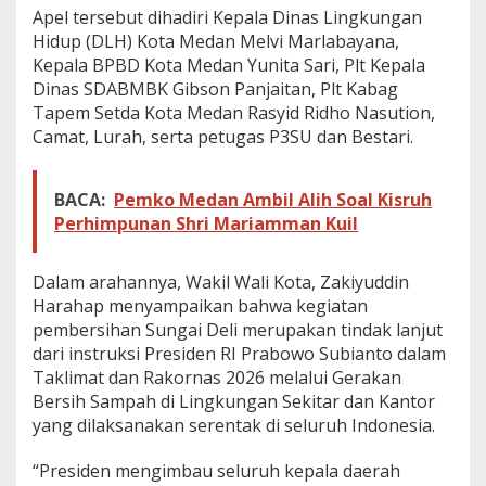
Apel tersebut dihadiri Kepala Dinas Lingkungan
S
u
Hidup (DLH) Kota Medan Melvi Marlabayana,
n
Kepala BPBD Kota Medan Yunita Sari, Plt Kepala
g
Dinas SDABMBK Gibson Panjaitan, Plt Kabag
a
Tapem Setda Kota Medan Rasyid Ridho Nasution,
i
D
Camat, Lurah, serta petugas P3SU dan Bestari.
e
l
i
BACA:
Pemko Medan Ambil Alih Soal Kisruh
,
Perhimpunan Shri Mariamman Kuil
Z
a
k
Dalam arahannya, Wakil Wali Kota, Zakiyuddin
i
Harahap menyampaikan bahwa kegiatan
y
pembersihan Sungai Deli merupakan tindak lanjut
u
d
dari instruksi Presiden RI Prabowo Subianto dalam
d
Taklimat dan Rakornas 2026 melalui Gerakan
i
Bersih Sampah di Lingkungan Sekitar dan Kantor
n
yang dilaksanakan serentak di seluruh Indonesia.
H
a
r
“Presiden mengimbau seluruh kepala daerah
a