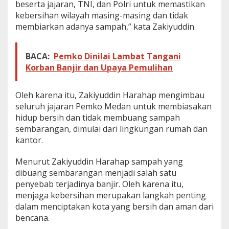
beserta jajaran, TNI, dan Polri untuk memastikan
h
kebersihan wilayah masing-masing dan tidak
a
membiarkan adanya sampah,” kata Zakiyuddin.
p
:
G
e
BACA:
Pemko Dinilai Lambat Tangani
r
Korban Banjir dan Upaya Pemulihan
a
k
a
Oleh karena itu, Zakiyuddin Harahap mengimbau
n
seluruh jajaran Pemko Medan untuk membiasakan
B
hidup bersih dan tidak membuang sampah
e
sembarangan, dimulai dari lingkungan rumah dan
r
s
kantor.
i
h
Menurut Zakiyuddin Harahap sampah yang
S
dibuang sembarangan menjadi salah satu
a
penyebab terjadinya banjir. Oleh karena itu,
m
p
menjaga kebersihan merupakan langkah penting
a
dalam menciptakan kota yang bersih dan aman dari
h
bencana.
S