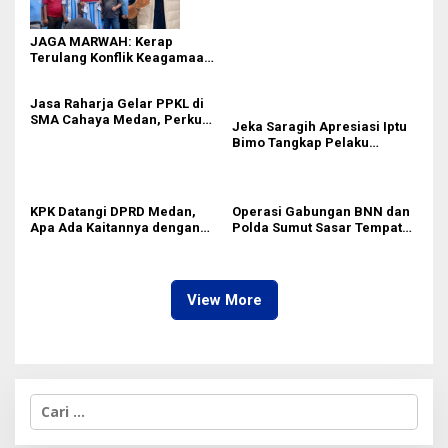
Tanpa PBG Tetap Berlanjut di
Medan
JAGA MARWAH: Kerap
Terulang Konflik Keagamaan,
Rico Waas Tak Mampu
Ciptakan Kondusifitas
Jasa Raharja Gelar PPKL di
SMA Cahaya Medan, Perkuat
Jeka Saragih Apresiasi Iptu
Kesadaran Keselamatan
Bimo Tangkap Pelaku
Berlalu Lintas di Kalangan
Kekerasan terhadap Ibu
Pelajar
Hamil di Kawasan
Terowongan Pancasila
KPK Datangi DPRD Medan,
Operasi Gabungan BNN dan
Apa Ada Kaitannya dengan
Polda Sumut Sasar Tempat
Laporan Penggunaan
Hiburan Malam di Medan
Anggaran?
View More
C
a
r