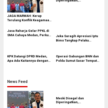
Diperingatkan,
p
Pembangunan Showroom
Tanpa PBG Tetap Berlanjut di
o
Medan
JAGA MARWAH: Kerap
s
Terulang Konflik Keagamaan,
Rico Waas Tak Mampu
Ciptakan Kondusifitas
Jasa Raharja Gelar PPKL di
SMA Cahaya Medan, Perkuat
Jeka Saragih Apresiasi Iptu
Kesadaran Keselamatan
Bimo Tangkap Pelaku
Berlalu Lintas di Kalangan
Kekerasan terhadap Ibu
Pelajar
Hamil di Kawasan
Terowongan Pancasila
KPK Datangi DPRD Medan,
Operasi Gabungan BNN dan
Apa Ada Kaitannya dengan
Polda Sumut Sasar Tempat
Laporan Penggunaan
Hiburan Malam di Medan
Anggaran?
News Feed
Meski Disegel dan
Diperingatkan,
Pembangunan Showroom