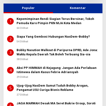
Populer
Komentar
Kepemimpinan Rendi Siagian Terus Bersinar, Tokoh
1
Pemuda Karo Pimpin PKN MJA Kota Medan
64 Dilihat
Siapa Yang Gembosi Hubungan NasDem-Bobby?
2
54 Dilihat
Bobby Nasution Walkout di Paripurna DPRD, Ade Jona:
3
Waktu Kepala Daerah Tak Boleh Terbuang Sia-sia
38 Dilihat
Aksi PP HIMMAH di Kejagung: Jangan Ada Perlakuan
4
Istimewa dalam Kasus Febrie Adriansyah
29 Dilihat
Ujug-Ujug NasDem Sumut Tuduh Bobby Arogan,
5
Pengamat USU Curiga Bisnis Reklame
27 Dilihat
JAGA MARWAH Desak MA Seret Bakrie Group, Soroti
6