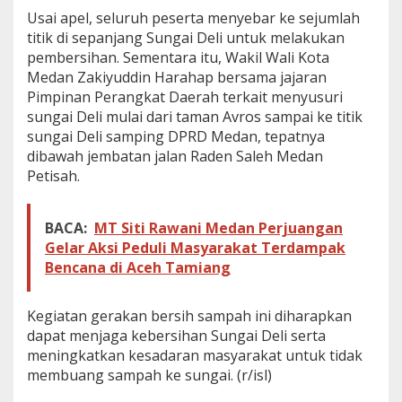
e
Usai apel, seluruh peserta menyebar ke sejumlah
s
u
titik di sepanjang Sungai Deli untuk melakukan
a
pembersihan. Sementara itu, Wakil Wali Kota
i
Medan Zakiyuddin Harahap bersama jajaran
I
Pimpinan Perangkat Daerah terkait menyusuri
n
s
sungai Deli mulai dari taman Avros sampai ke titik
t
sungai Deli samping DPRD Medan, tepatnya
r
dibawah jembatan jalan Raden Saleh Medan
u
Petisah.
k
s
i
BACA:
MT Siti Rawani Medan Perjuangan
P
r
Gelar Aksi Peduli Masyarakat Terdampak
e
Bencana di Aceh Tamiang
s
i
d
Kegiatan gerakan bersih sampah ini diharapkan
e
dapat menjaga kebersihan Sungai Deli serta
n
meningkatkan kesadaran masyarakat untuk tidak
P
r
membuang sampah ke sungai. (r/isl)
a