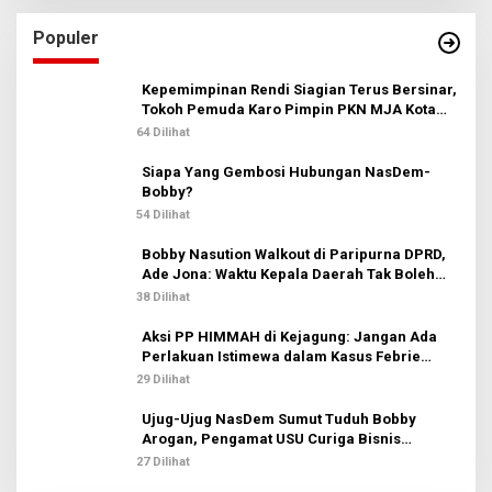
i
u
Populer
n
t
u
Kepemimpinan Rendi Siagian Terus Bersinar,
k
Tokoh Pemuda Karo Pimpin PKN MJA Kota
:
Medan
64 Dilihat
Siapa Yang Gembosi Hubungan NasDem-
Bobby?
54 Dilihat
Bobby Nasution Walkout di Paripurna DPRD,
Ade Jona: Waktu Kepala Daerah Tak Boleh
Terbuang Sia-sia
38 Dilihat
Aksi PP HIMMAH di Kejagung: Jangan Ada
Perlakuan Istimewa dalam Kasus Febrie
Adriansyah
29 Dilihat
Ujug-Ujug NasDem Sumut Tuduh Bobby
Arogan, Pengamat USU Curiga Bisnis
Reklame
27 Dilihat