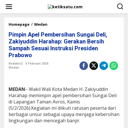
L
e
w
a
t
Homepage
/
Medan
P
i
i
k
Pimpin Apel Pembersihan Sungai Deli,
m
e
p
Zakiyuddin Harahap: Gerakan Bersih
k
i
Sampah Sesuai Instruksi Presiden
o
n
n
Prabowo
A
t
p
e
Redaksi2
5 Februari 2026
e
Medan
n
l
P
e
m
MEDAN
– Wakil Wali Kota Medan H. Zakiyuddin
b
Harahap memimpin apel pembersihan Sungai Deli
e
di Lapangan Taman Avros, Kamis
r
s
(5/2/2026).Kegiatan ini diikuti ratusan peserta dari
i
berbagai unsur sebagai upaya menjaga kebersihan
h
lingkungan dan mencegah banjir.
a
n