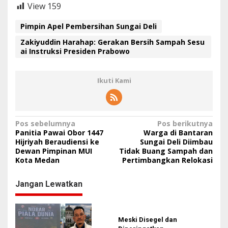
b
View
159
o
w
Pimpin Apel Pembersihan Sungai Deli
o
Zakiyuddin Harahap: Gerakan Bersih Sampah Sesu
ai Instruksi Presiden Prabowo
Ikuti Kami
N
Pos sebelumnya
Pos berikutnya
Panitia Pawai Obor 1447
Warga di Bantaran
a
Hijriyah Beraudiensi ke
Sungai Deli Diimbau
Dewan Pimpinan MUI
Tidak Buang Sampah dan
v
Kota Medan
Pertimbangkan Relokasi
i
g
Jangan Lewatkan
a
s
Meski Disegel dan
i