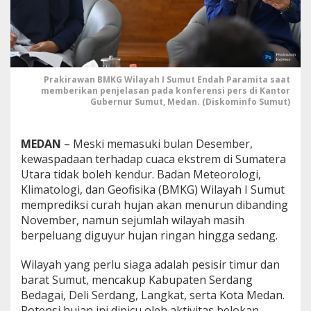
A
m
a
n
!
B
Prakirawan BMKG Wilayah I Sumut Endah Paramita saat
M
memberikan penjelasan pada konferensi pers di Kantor
K
Gubernur Sumut, Medan. (Diskominfo Sumut)
G
I
n
MEDAN
– Meski memasuki bulan Desember,
g
a
kewaspadaan terhadap cuaca ekstrem di Sumatera
t
Utara tidak boleh kendur. Badan Meteorologi,
k
Klimatologi, dan Geofisika (BMKG) Wilayah I Sumut
a
memprediksi curah hujan akan menurun dibanding
n
November, namun sejumlah wilayah masih
4
W
berpeluang diguyur hujan ringan hingga sedang.
i
l
Wilayah yang perlu siaga adalah pesisir timur dan
a
barat Sumut, mencakup Kabupaten Serdang
y
Bedagai, Deli Serdang, Langkat, serta Kota Medan.
a
h
Potensi hujan ini dipicu oleh aktivitas belokan