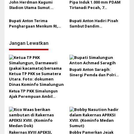
John Herdman Kagumi
Pipa Induk 1.000 mm PDAM
Stadion Utama Sumut:
Tirtanadi Pecah, 7
Beautiful Stadium
!
Kecamatan di Medan-Deli
Serdang Kering Kerontang
Bupati Anton Terima
Bupati Anton Hadiri Pisah
Penghargaan Menkum RI,
Sambut Dandim
Simalungun Sukses Bentuk
0207/Simalungun, Tegaskan
413 Posbankum
Komitmen Perkuat Sinergi
TNI dan Pemkab
Jangan Lewatkan
Bupati Anton Saragih:
Sinergi Pemda dan Polri
Kunci Stabilitas Keamanan
Simalungun
Ketua TP PKK Simalungun
Ajak Perempuan Ambil
Peran Lebih Besar dalam
Pembangunan
Rakernas XVIII APEKSI,
Bobby Pamerkan Jejak