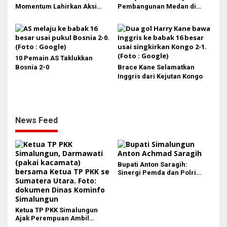
Momentum Lahirkan Aksi
Pembangunan Medan di
Nyata Bukan Sekadar Kertas!
Rakernas APEKSI XVIII:
Revitalisasi Stadion Teladan
hingga BRT Listrik
10 Pemain AS Taklukkan
Bosnia 2-0
Brace Kane Selamatkan
Inggris dari Kejutan Kongo
News Feed
Bupati Anton Saragih:
Sinergi Pemda dan Polri
Kunci Stabilitas Keamanan
Simalungun
Ketua TP PKK Simalungun
Ajak Perempuan Ambil
Peran Lebih Besar dalam