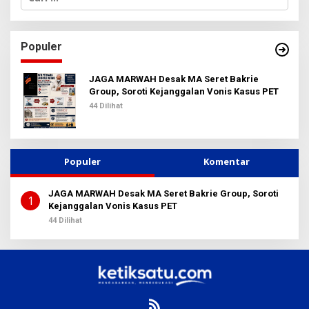
a
r
i
u
Populer
n
t
u
JAGA MARWAH Desak MA Seret Bakrie
k
Group, Soroti Kejanggalan Vonis Kasus PET
:
44 Dilihat
Populer
Komentar
JAGA MARWAH Desak MA Seret Bakrie Group, Soroti
1
Kejanggalan Vonis Kasus PET
44 Dilihat