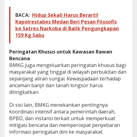
u
y
BACA:
Hidup Sekali Harus Berarti!
u
r
Kapolrestabes Medan Beri Pesan Filosofis
H
ke Satres Narkoba di Balik Pengungkapan
u
159 Kg Sabu
j
a
n
Peringatan Khusus untuk Kawasan Rawan
Bencana
BMKG juga mengeluarkan peringatan khusus bagi
masyarakat yang tinggal di wilayah perbukitan dan
sepanjang aliran sungai. Kewaspadaan terhadap
ancaman banjir dan tanah longsor harus
ditingkatkan.
Di sisi lain, BMKG menekankan pentingnya
koordinasi intensif antara pemerintah daerah,
BPBD, dan instansi terkait untuk memperkuat
mitigasi bencana dan mempercepat penyebaran
informasi peringatan dini ke masyarakat.