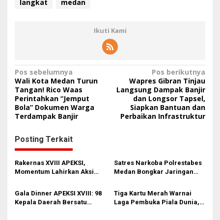
langkat
medan
Ikuti Kami
N
Pos sebelumnya
Pos berikutnya
Wali Kota Medan Turun
Wapres Gibran Tinjau
a
Tangan! Rico Waas
Langsung Dampak Banjir
Perintahkan “Jemput
dan Longsor Tapsel,
v
Bola” Dokumen Warga
Siapkan Bantuan dan
i
Terdampak Banjir
Perbaikan Infrastruktur
g
Posting Terkait
a
s
Rakernas XVIII APEKSI,
Satres Narkoba Polrestabes
i
Momentum Lahirkan Aksi
Medan Bongkar Jaringan
Nyata Bukan Sekadar Kertas!
Ganja: Bandar Ditangkap, 9,4
p
Kg Daun Haram Gagal
Gala Dinner APEKSI XVIII: 98
Tiga Kartu Merah Warnai
o
Beredar!
Kepala Daerah Bersatu
Laga Pembuka Piala Dunia,
s
dalam Kebudayaan
Meksiko Menang 2-0