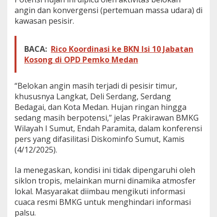
d
angin dan konvergensi (pertemuan massa udara) di
i
kawasan pesisir.
S
u
m
BACA:
Rico Koordinasi ke BKN Isi 10 Jabatan
u
t
Kosong di OPD Pemko Medan
M
a
s
“Belokan angin masih terjadi di pesisir timur,
i
khususnya Langkat, Deli Serdang, Serdang
h
Bedagai, dan Kota Medan. Hujan ringan hingga
B
sedang masih berpotensi,” jelas Prakirawan BMKG
e
Wilayah I Sumut, Endah Paramita, dalam konferensi
r
p
pers yang difasilitasi Diskominfo Sumut, Kamis
o
(4/12/2025).
t
e
Ia menegaskan, kondisi ini tidak dipengaruhi oleh
n
siklon tropis, melainkan murni dinamika atmosfer
s
i
lokal. Masyarakat diimbau mengikuti informasi
D
cuaca resmi BMKG untuk menghindari informasi
i
palsu.
g