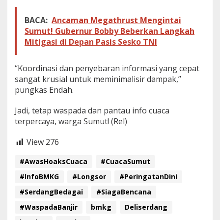
BACA:
Ancaman Megathrust Mengintai
Sumut! Gubernur Bobby Beberkan Langkah
Mitigasi di Depan Pasis Sesko TNI
“Koordinasi dan penyebaran informasi yang cepat
sangat krusial untuk meminimalisir dampak,”
pungkas Endah.
Jadi, tetap waspada dan pantau info cuaca
terpercaya, warga Sumut! (Rel)
View
276
#AwasHoaksCuaca
#CuacaSumut
#InfoBMKG
#Longsor
#PeringatanDini
#SerdangBedagai
#SiagaBencana
#WaspadaBanjir
bmkg
Deliserdang