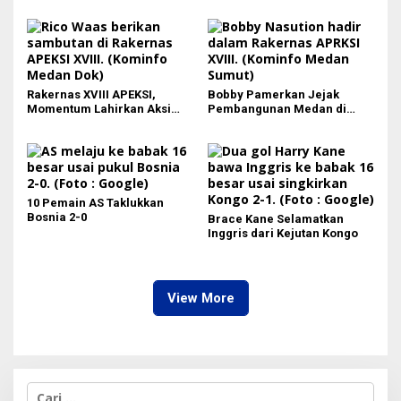
Pembangunan
Rakernas XVIII APEKSI,
Bobby Pamerkan Jejak
Momentum Lahirkan Aksi
Pembangunan Medan di
Nyata Bukan Sekadar Kertas!
Rakernas APEKSI XVIII:
Revitalisasi Stadion Teladan
hingga BRT Listrik
10 Pemain AS Taklukkan
Bosnia 2-0
Brace Kane Selamatkan
Inggris dari Kejutan Kongo
View More
C