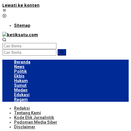
Lewati ke konten
Sitemap
Beranda
News
Politik
Ekbis
Hukum
Sumut
Medan
Edukasi
Ragam
Redaksi
Tentang Kami
Kode Etik Jurnalistik
Pedoman Media Siber
Disclaimer