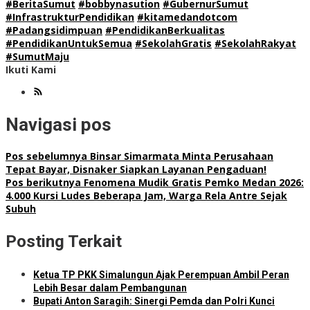
#BeritaSumut
#bobbynasution
#GubernurSumut
#InfrastrukturPendidikan
#kitamedandotcom
#Padangsidimpuan
#PendidikanBerkualitas
#PendidikanUntukSemua
#SekolahGratis
#SekolahRakyat
#SumutMaju
Ikuti Kami
Navigasi pos
Pos sebelumnya
Binsar Simarmata Minta Perusahaan
Tepat Bayar, Disnaker Siapkan Layanan Pengaduan!
Pos berikutnya
Fenomena Mudik Gratis Pemko Medan 2026:
4.000 Kursi Ludes Beberapa Jam, Warga Rela Antre Sejak
Subuh
Posting Terkait
Ketua TP PKK Simalungun Ajak Perempuan Ambil Peran
Lebih Besar dalam Pembangunan
Bupati Anton Saragih: Sinergi Pemda dan Polri Kunci