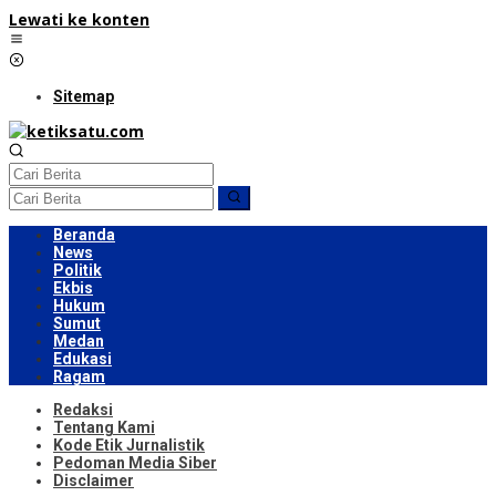
Lewati ke konten
Sitemap
Beranda
News
Politik
Ekbis
Hukum
Sumut
Medan
Edukasi
Ragam
Redaksi
Tentang Kami
Kode Etik Jurnalistik
Pedoman Media Siber
Disclaimer