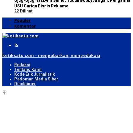
Ujug-Ujug NasDem Sumut Tuduh Bobby Arogan, Pengamat
USU Curiga Bisnis Reklame
22 Dilihat
Populer
Komentar
ketiksatu.com - mengabarkan, mengedukasi
Redaksi
Tentang Kami
Kode Etik Jurnalistik
Pedoman Media Siber
Disclaimer