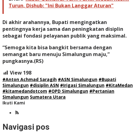
Turun, Dishub: "Ini Bukan Langgar Aturan"
Di akhir arahannya, Bupati mengingatkan
pentingnya kerja sama dan peningkatan disiplin
sebagai fondasi pelayanan publik yang maksimal.
“Semoga kita bisa bangkit bersama dengan
semangat baru menuju Simalungun maju,”
pungkasnya.
(RS)
View
198
#Anton Achmad Saragih
#ASN Simalungun
#Bupati
Simalungun
#disiplin ASN
#Irigasi Simalungun
#KitaMedan
#kitamedandotcom
#OPD Simalungun
#Pertanian
Simalungun
Sumatera Utara
Ikuti Kami
Navigasi pos