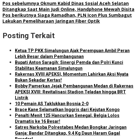
Pos sebelumnya
Oknum Kabid Dinas Sosial Aceh Selatan
Ditangkap Saat Main Judi Online, Handphone Mewah Disita
Pos berikutnya
Siaga Ramadhan, PLN Icon Plus Sumbagut
Lakukan Pemeliharaan Jaringan Fiber Optik
Posting Terkait
Ketua TP PKK Simalungun Ajak Perempuan Ambil Peran
Lebih Besar dalam Pembangunan
Bupati Anton Saragih: Sinergi Pemda dan Polri Kunci
Stabilitas Keamanan Simalungun
Rakernas XVIII APEKSI, Momentum Lahirkan Aksi Nyata
Bukan Sekadar Kertas!
Bobby Pamerkan Jejak Pembangunan Medan di Rakernas
APEKSI XVIII: Revitalisasi Stadion Teladan hingga BRT
Listrik
10 Pemain AS Taklukkan Bosnia 2-0
Brace Kane Selamatkan Inggris dari Kejutan Kongo
Penalti Menit 125 Hancurkan Senegal, Belgia Lolos
Dramatis ke 16 Besar!
Satres Narkoba Polrestabes Medan Bongkar Jaringan
Ganja: Bandar Ditangkap, 9,4 Kg Daun Haram Gagal
Beredar!