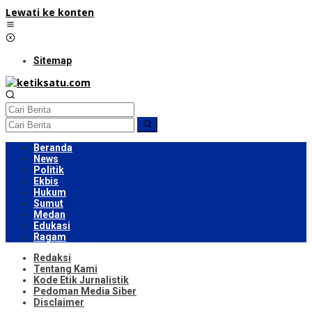
Lewati ke konten
Sitemap
Beranda
News
Politik
Ekbis
Hukum
Sumut
Medan
Edukasi
Ragam
Redaksi
Tentang Kami
Kode Etik Jurnalistik
Pedoman Media Siber
Disclaimer