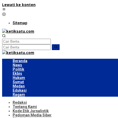
Lewati ke konten
Sitemap
Beranda
News
Politik
Ekbis
Hukum
Sumut
Medan
Edukasi
Ragam
Redaksi
Tentang Kami
Kode Etik Jurnalistik
Pedoman Media Siber