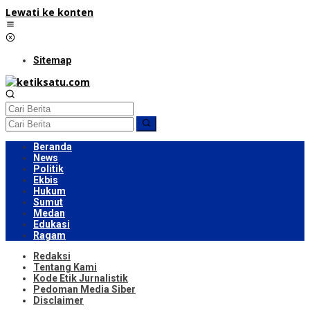
Lewati ke konten
Sitemap
Beranda
News
Politik
Ekbis
Hukum
Sumut
Medan
Edukasi
Ragam
Redaksi
Tentang Kami
Kode Etik Jurnalistik
Pedoman Media Siber
Disclaimer