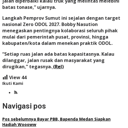
jalan diperbaiki kalau truk yang melintas melebihi
batas tonase,” ujarnya.
Langkah Pemprov Sumut ini sejalan dengan target
nasional Zero ODOL 2027. Bobby Nasution
menegaskan pentingnya kolaborasi seluruh pihak
mulai dari pemerintah pusat, provinsi, hi
ngga
kabupaten/kota dalam menekan praktik ODOL.
“Setiap ruas jalan ada batas kapasitasnya. Kalau
dilanggar, jalan rusak dan masyarakat yang
dirugikan,” tegasnya.
(Rel)
View
44
Ikuti Kami
Navigasi pos
Pos sebelumnya
Bayar PBB, Bapenda Medan Siapkan
Hadiah Woooww