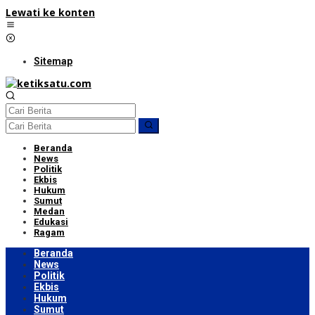
Lewati ke konten
Sitemap
Beranda
News
Politik
Ekbis
Hukum
Sumut
Medan
Edukasi
Ragam
Beranda
News
Politik
Ekbis
Hukum
Sumut