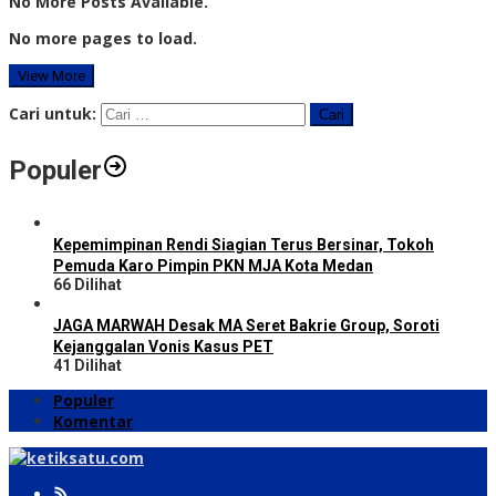
No More Posts Available.
No more pages to load.
View More
Cari untuk:
Populer
Kepemimpinan Rendi Siagian Terus Bersinar, Tokoh
Pemuda Karo Pimpin PKN MJA Kota Medan
66 Dilihat
JAGA MARWAH Desak MA Seret Bakrie Group, Soroti
Kejanggalan Vonis Kasus PET
41 Dilihat
Populer
Komentar