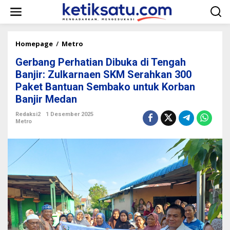
L
e
w
a
t
Homepage
/
Metro
G
i
e
k
Gerbang Perhatian Dibuka di Tengah
r
e
b
Banjir: Zulkarnaen SKM Serahkan 300
k
a
Paket Bantuan Sembako untuk Korban
o
n
n
Banjir Medan
g
t
P
e
Redaksi2
1 Desember 2025
e
Metro
n
r
h
a
t
i
a
n
D
i
b
u
k