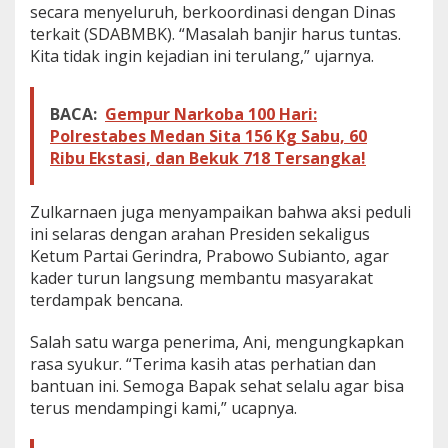
u
secara menyeluruh, berkoordinasi dengan Dinas
a
terkait (SDABMBK). “Masalah banjir harus tuntas.
n
Kita tidak ingin kejadian ini terulang,” ujarnya.
S
e
m
b
BACA:
Gempur Narkoba 100 Hari:
a
Polrestabes Medan Sita 156 Kg Sabu, 60
k
Ribu Ekstasi, dan Bekuk 718 Tersangka!
o
u
n
Zulkarnaen juga menyampaikan bahwa aksi peduli
t
ini selaras dengan arahan Presiden sekaligus
u
k
Ketum Partai Gerindra, Prabowo Subianto, agar
K
kader turun langsung membantu masyarakat
o
terdampak bencana.
r
b
Salah satu warga penerima, Ani, mengungkapkan
a
n
rasa syukur. “Terima kasih atas perhatian dan
B
bantuan ini. Semoga Bapak sehat selalu agar bisa
a
terus mendampingi kami,” ucapnya.
n
j