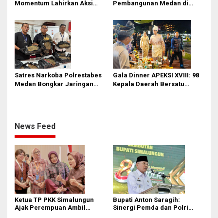
Momentum Lahirkan Aksi
Pembangunan Medan di
Nyata Bukan Sekadar Kertas!
Rakernas APEKSI XVIII:
Revitalisasi Stadion Teladan
hingga BRT Listrik
Satres Narkoba Polrestabes
Gala Dinner APEKSI XVIII: 98
Medan Bongkar Jaringan
Kepala Daerah Bersatu
Ganja: Bandar Ditangkap, 9,4
dalam Kebudayaan
Kg Daun Haram Gagal
Beredar!
News Feed
Ketua TP PKK Simalungun
Bupati Anton Saragih:
Ajak Perempuan Ambil
Sinergi Pemda dan Polri
Peran Lebih Besar dalam
Kunci Stabilitas Keamanan