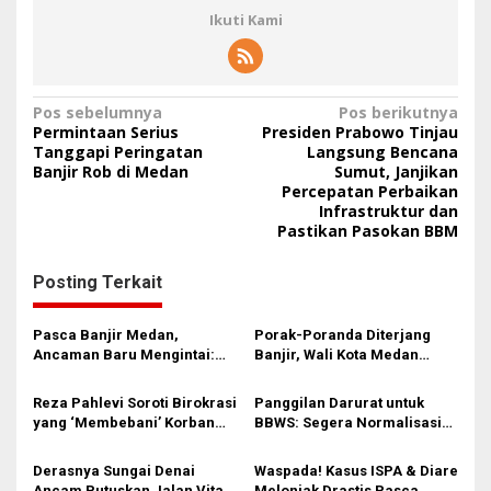
Ikuti Kami
N
Pos sebelumnya
Pos berikutnya
Permintaan Serius
Presiden Prabowo Tinjau
a
Tanggapi Peringatan
Langsung Bencana
Banjir Rob di Medan
Sumut, Janjikan
v
Percepatan Perbaikan
i
Infrastruktur dan
Pastikan Pasokan BBM
g
a
Posting Terkait
s
i
Pasca Banjir Medan,
Porak-Poranda Diterjang
Ancaman Baru Mengintai:
Banjir, Wali Kota Medan
p
Krisis Air Bersih, Listrik, dan
Tinjau Langsung Masjid
o
BBM!
Muslimin
Reza Pahlevi Soroti Birokrasi
Panggilan Darurat untuk
s
yang ‘Membebani’ Korban
BBWS: Segera Normalisasi
Banjir Medan: “Bantuan
Sungai-Sungai di Medan
Harus Cepat, Bukan Terjebak
Pasca Banjir Besar!
Derasnya Sungai Denai
Waspada! Kasus ISPA & Diare
Regulasi”
Ancam Putuskan Jalan Vital
Melonjak Drastis Pasca