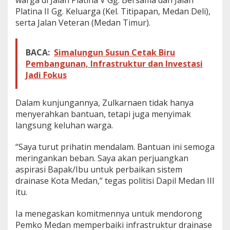
n
Platina II Gg. Keluarga (Kel. Titipapan, Medan Deli),
S
serta Jalan Veteran (Medan Timur).
K
M
S
BACA:
Simalungun Susun Cetak Biru
e
Pembangunan, Infrastruktur dan Investasi
r
a
Jadi Fokus
h
k
a
Dalam kunjungannya, Zulkarnaen tidak hanya
n
menyerahkan bantuan, tetapi juga menyimak
3
langsung keluhan warga.
0
0
“Saya turut prihatin mendalam. Bantuan ini semoga
P
a
meringankan beban. Saya akan perjuangkan
k
aspirasi Bapak/Ibu untuk perbaikan sistem
e
drainase Kota Medan,” tegas politisi Dapil Medan III
t
itu.
B
a
n
Ia menegaskan komitmennya untuk mendorong
t
Pemko Medan memperbaiki infrastruktur drainase