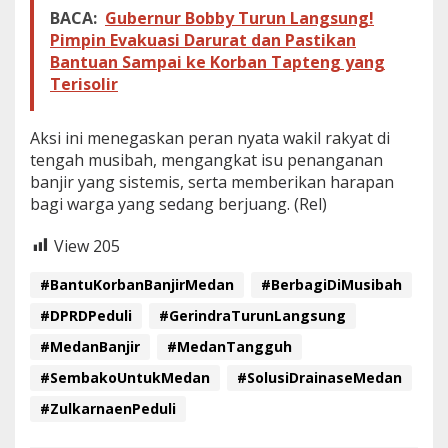
i
BACA:
Gubernur Bobby Turun Langsung!
r
Pimpin Evakuasi Darurat dan Pastikan
M
e
Bantuan Sampai ke Korban Tapteng yang
d
Terisolir
a
n
Aksi ini menegaskan peran nyata wakil rakyat di
tengah musibah, mengangkat isu penanganan
banjir yang sistemis, serta memberikan harapan
bagi warga yang sedang berjuang. (Rel)
View
205
#BantuKorbanBanjirMedan
#BerbagiDiMusibah
#DPRDPeduli
#GerindraTurunLangsung
#MedanBanjir
#MedanTangguh
#SembakoUntukMedan
#SolusiDrainaseMedan
#ZulkarnaenPeduli