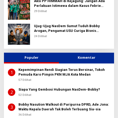
Aksi PP HIMMAH di Kejagung: Jangan Ada
Perlakuan Istimewa dalam Kasus Febrie
Adriansyah
29 Dilihat
Ujug-Ujug NasDem Sumut Tuduh Bobby
Arogan, Pengamat USU Curiga Bisnis
Reklame
24 Dilihat
Populer
Komentar
Kepemimpinan Rendi Siagian Terus Bersinar, Tokoh
1
Pemuda Karo Pimpin PKN MJA Kota Medan
57 Dilihat
Siapa Yang Gembosi Hubungan NasDem-Bobby?
2
52 Dilihat
Bobby Nasution Walkout di Paripurna DPRD, Ade Jona:
3
Waktu Kepala Daerah Tak Boleh Terbuang Sia-sia
36 Dilihat