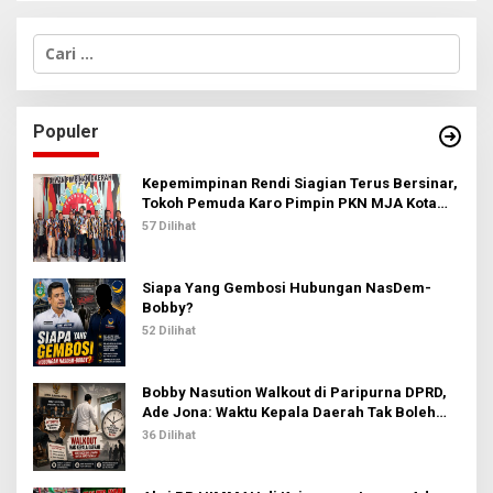
C
a
r
i
u
Populer
n
t
u
Kepemimpinan Rendi Siagian Terus Bersinar,
k
Tokoh Pemuda Karo Pimpin PKN MJA Kota
:
Medan
57 Dilihat
Siapa Yang Gembosi Hubungan NasDem-
Bobby?
52 Dilihat
Bobby Nasution Walkout di Paripurna DPRD,
Ade Jona: Waktu Kepala Daerah Tak Boleh
Terbuang Sia-sia
36 Dilihat