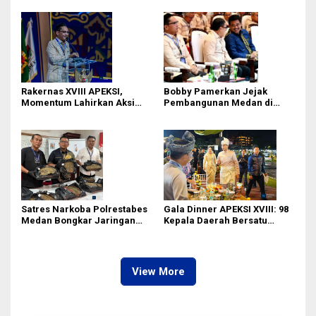
Pembangunan
Simalungun
Rakernas XVIII APEKSI,
Bobby Pamerkan Jejak
Momentum Lahirkan Aksi
Pembangunan Medan di
Nyata Bukan Sekadar Kertas!
Rakernas APEKSI XVIII:
Revitalisasi Stadion Teladan
hingga BRT Listrik
Satres Narkoba Polrestabes
Gala Dinner APEKSI XVIII: 98
Medan Bongkar Jaringan
Kepala Daerah Bersatu
Ganja: Bandar Ditangkap, 9,4
dalam Kebudayaan
Kg Daun Haram Gagal
Beredar!
View More