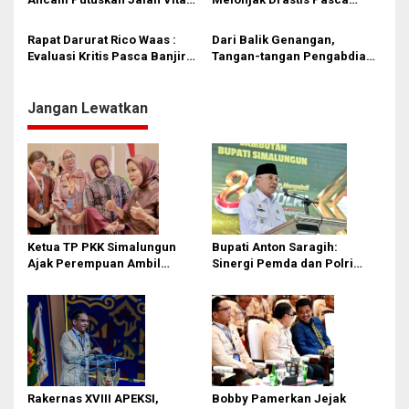
di Medan, Warga dan
Banjir Medan. DPRD Desak
Anggota DPRD Desak
Dinkes Bergerak Proaktif!
Rapat Darurat Rico Waas :
Dari Balik Genangan,
Tindakan Segera
Evaluasi Kritis Pasca Banjir
Tangan-tangan Pengabdian
Besar & Siaga Total Hadapi
Itu Tak Pernah Lelah…
Cuaca Ekstrem 1-9
Desember
Jangan Lewatkan
Ketua TP PKK Simalungun
Bupati Anton Saragih:
Ajak Perempuan Ambil
Sinergi Pemda dan Polri
Peran Lebih Besar dalam
Kunci Stabilitas Keamanan
Pembangunan
Simalungun
Rakernas XVIII APEKSI,
Bobby Pamerkan Jejak