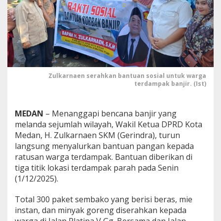
a
d
i
T
e
n
g
a
Zulkarnaen serahkan bantuan sosial untuk warga
h
terdampak banjir. (Ist)
B
a
n
MEDAN
– Menanggapi bencana banjir yang
j
i
melanda sejumlah wilayah, Wakil Ketua DPRD Kota
r
Medan, H. Zulkarnaen SKM (Gerindra), turun
:
langsung menyalurkan bantuan pangan kepada
Z
ratusan warga terdampak. Bantuan diberikan di
u
tiga titik lokasi terdampak parah pada Senin
l
k
(1/12/2025).
a
r
Total 300 paket sembako yang berisi beras, mie
n
instan, dan minyak goreng diserahkan kepada
a
warga di Jalan Platina V Gg. Bersama dan Jalan
e