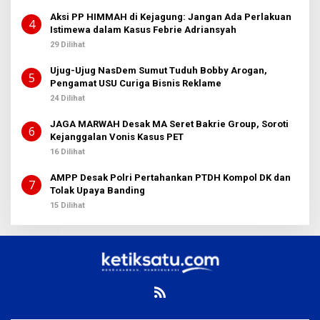
Aksi PP HIMMAH di Kejagung: Jangan Ada Perlakuan
4
Istimewa dalam Kasus Febrie Adriansyah
29 Dilihat
Ujug-Ujug NasDem Sumut Tuduh Bobby Arogan,
5
Pengamat USU Curiga Bisnis Reklame
24 Dilihat
JAGA MARWAH Desak MA Seret Bakrie Group, Soroti
6
Kejanggalan Vonis Kasus PET
16 Dilihat
AMPP Desak Polri Pertahankan PTDH Kompol DK dan
7
Tolak Upaya Banding
15 Dilihat