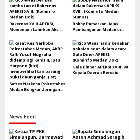
Rakernas XVIII APEKSI,
Bobby Pamerkan Jejak
Momentum Lahirkan Aksi
Pembangunan Medan di
Nyata Bukan Sekadar Kertas!
Rakernas APEKSI XVIII:
Revitalisasi Stadion Teladan
hingga BRT Listrik
Gala Dinner APEKSI XVIII: 98
Kepala Daerah Bersatu
dalam Kebudayaan
Satres Narkoba Polrestabes
Medan Bongkar Jaringan
Ganja: Bandar Ditangkap, 9,4
Kg Daun Haram Gagal
Beredar!
News Feed