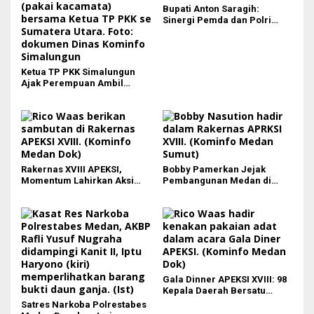
Bupati Anton Saragih:
Sinergi Pemda dan Polri
Kunci Stabilitas Keamanan
Simalungun
Ketua TP PKK Simalungun
Ajak Perempuan Ambil
Peran Lebih Besar dalam
Pembangunan
Rakernas XVIII APEKSI,
Bobby Pamerkan Jejak
Momentum Lahirkan Aksi
Pembangunan Medan di
Nyata Bukan Sekadar Kertas!
Rakernas APEKSI XVIII:
Revitalisasi Stadion Teladan
hingga BRT Listrik
Gala Dinner APEKSI XVIII: 98
Kepala Daerah Bersatu
dalam Kebudayaan
Satres Narkoba Polrestabes