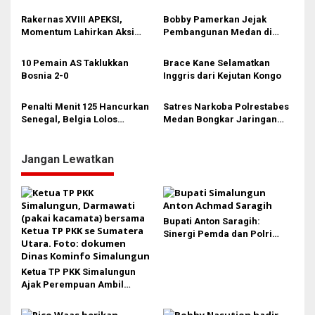
Peran Lebih Besar dalam
Kunci Stabilitas Keamanan
o
Pembangunan
Simalungun
Rakernas XVIII APEKSI,
Bobby Pamerkan Jejak
s
Momentum Lahirkan Aksi
Pembangunan Medan di
Nyata Bukan Sekadar Kertas!
Rakernas APEKSI XVIII:
Revitalisasi Stadion Teladan
10 Pemain AS Taklukkan
Brace Kane Selamatkan
hingga BRT Listrik
Bosnia 2-0
Inggris dari Kejutan Kongo
Penalti Menit 125 Hancurkan
Satres Narkoba Polrestabes
Senegal, Belgia Lolos
Medan Bongkar Jaringan
Dramatis ke 16 Besar!
Ganja: Bandar Ditangkap, 9,4
Kg Daun Haram Gagal
Beredar!
Jangan Lewatkan
Bupati Anton Saragih:
Sinergi Pemda dan Polri
Kunci Stabilitas Keamanan
Simalungun
Ketua TP PKK Simalungun
Ajak Perempuan Ambil
Peran Lebih Besar dalam
Pembangunan