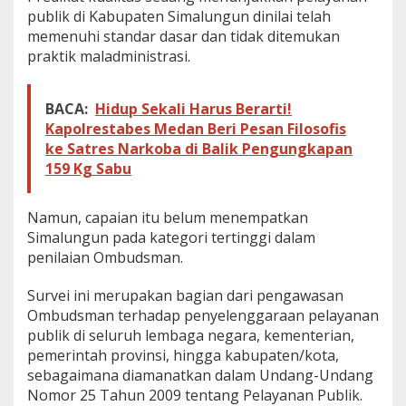
publik di Kabupaten Simalungun dinilai telah
O
m
memenuhi standar dasar dan tidak ditemukan
b
praktik maladministrasi.
u
d
s
BACA:
Hidup Sekali Harus Berarti!
m
Kapolrestabes Medan Beri Pesan Filosofis
a
n
ke Satres Narkoba di Balik Pengungkapan
R
159 Kg Sabu
I
Namun, capaian itu belum menempatkan
Simalungun pada kategori tertinggi dalam
penilaian Ombudsman.
Survei ini merupakan bagian dari pengawasan
Ombudsman terhadap penyelenggaraan pelayanan
publik di seluruh lembaga negara, kementerian,
pemerintah provinsi, hingga kabupaten/kota,
sebagaimana diamanatkan dalam Undang-Undang
Nomor 25 Tahun 2009 tentang Pelayanan Publik.