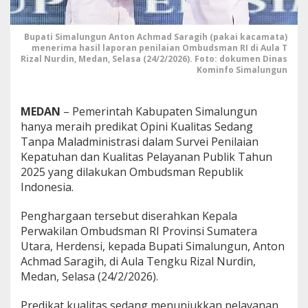
t
B
e
Bupati Simalungun Anton Achmad Saragih (pakai kacamata)
b
menerima hasil laporan penilaian Ombudsman RI di Aula T
Rizal Nurdin, Medan, Selasa (24/2/2026). Foto: dokumen Dinas
a
Kominfo Simalungun
s
M
a
l
MEDAN
– Pemerintah Kabupaten Simalungun
a
hanya meraih predikat Opini Kualitas Sedang
d
Tanpa Maladministrasi dalam Survei Penilaian
m
Kepatuhan dan Kualitas Pelayanan Publik Tahun
i
2025 yang dilakukan Ombudsman Republik
n
i
Indonesia.
s
t
Penghargaan tersebut diserahkan Kepala
r
Perwakilan Ombudsman RI Provinsi Sumatera
a
Utara, Herdensi, kepada Bupati Simalungun, Anton
s
i
Achmad Saragih, di Aula Tengku Rizal Nurdin,
d
Medan, Selasa (24/2/2026).
a
r
Predikat kualitas sedang menunjukkan pelayanan
i