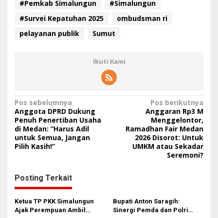
#Pemkab Simalungun
#Simalungun
#Survei Kepatuhan 2025
ombudsman ri
pelayanan publik
Sumut
Ikuti Kami
N
Pos sebelumnya
Pos berikutnya
Anggota DPRD Dukung
Anggaran Rp3 M
a
Penuh Penertiban Usaha
Menggelontor,
di Medan: “Harus Adil
Ramadhan Fair Medan
v
untuk Semua, Jangan
2026 Disorot: Untuk
i
Pilih Kasih!”
UMKM atau Sekadar
Seremoni?
g
a
Posting Terkait
s
i
Ketua TP PKK Simalungun
Bupati Anton Saragih:
Ajak Perempuan Ambil
Sinergi Pemda dan Polri
p