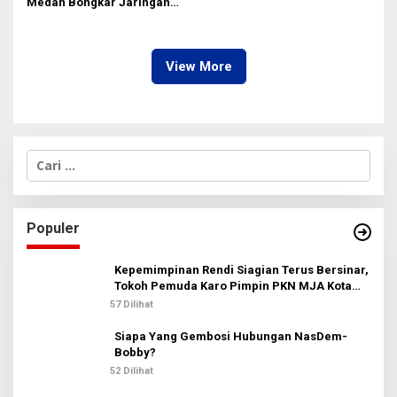
Medan Bongkar Jaringan
Ganja: Bandar Ditangkap, 9,4
Kg Daun Haram Gagal
Beredar!
View More
C
a
r
i
u
Populer
n
t
u
Kepemimpinan Rendi Siagian Terus Bersinar,
k
Tokoh Pemuda Karo Pimpin PKN MJA Kota
:
Medan
57 Dilihat
Siapa Yang Gembosi Hubungan NasDem-
Bobby?
52 Dilihat