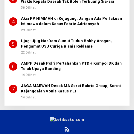
Waktu Kepala Daerah Tak Boleh Terbuang Sia-sia
36 Dilihat
Aksi PP HIMMAH di Kejagung: Jangan Ada Perlakuan
4
Istimewa dalam Kasus Febrie Adriansyah
29 Dilihat
Ujug-Ujug NasDem Sumut Tuduh Bobby Arogan,
5
Pengamat USU Curiga Bisnis Reklame
22 Dilihat
AMPP Desak Polri Pertahankan PTDH Kompol DK dan
6
Tolak Upaya Banding
14 Dilihat
JAGA MARWAH Desak MA Seret Bakrie Group, Soroti
7
Kejanggalan Vonis Kasus PET
14 Dilihat