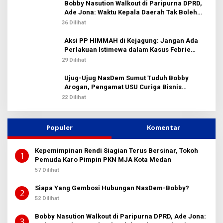
Bobby Nasution Walkout di Paripurna DPRD,
Ade Jona: Waktu Kepala Daerah Tak Boleh
Terbuang Sia-sia
36 Dilihat
Aksi PP HIMMAH di Kejagung: Jangan Ada
Perlakuan Istimewa dalam Kasus Febrie
Adriansyah
29 Dilihat
Ujug-Ujug NasDem Sumut Tuduh Bobby
Arogan, Pengamat USU Curiga Bisnis
Reklame
22 Dilihat
Populer
Komentar
Kepemimpinan Rendi Siagian Terus Bersinar, Tokoh
1
Pemuda Karo Pimpin PKN MJA Kota Medan
57 Dilihat
Siapa Yang Gembosi Hubungan NasDem-Bobby?
2
52 Dilihat
Bobby Nasution Walkout di Paripurna DPRD, Ade Jona:
3