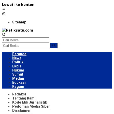
Lewati ke konten
Sitemap
Beranda
News
Politik
Ekbis
Hukum
Sumut
Medan
Edukasi
Ragam
Redaksi
Tentang Kami
Kode Etik Jurnalistik
Pedoman Media Siber
Disclaimer