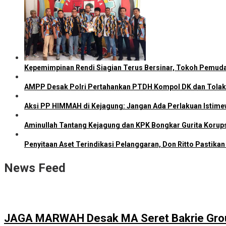
Kepemimpinan Rendi Siagian Terus Bersinar, Tokoh Pemud
AMPP Desak Polri Pertahankan PTDH Kompol DK dan Tolak
Aksi PP HIMMAH di Kejagung: Jangan Ada Perlakuan Istime
Aminullah Tantang Kejagung dan KPK Bongkar Gurita Korupsi 
Penyitaan Aset Terindikasi Pelanggaran, Don Ritto Pastika
News Feed
JAGA MARWAH Desak MA Seret Bakrie Group