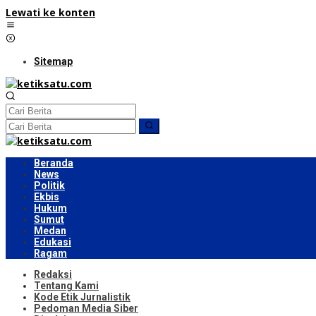
Lewati ke konten
Sitemap
Beranda
News
Politik
Ekbis
Hukum
Sumut
Medan
Edukasi
Ragam
Redaksi
Tentang Kami
Kode Etik Jurnalistik
Pedoman Media Siber