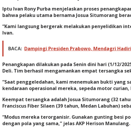
Iptu Ivan Rony Purba menjelaskan proses penangkapa
bahwa pelaku utama bernama Josua Situmorang berad
“Kami langsung bergerak melakukan penyelidikan inte
Ivan.
BACA:
Dampingi Presiden Prabowo, Mendagri Hadir
Penangkapan dilakukan pada Senin dini hari (1/12/202
Deli. Tim berhasil mengamankan empat tersangka sek
“Saat penggeledahan, kami menemukan bukti yang san
kendaraan operasional mereka, sepeda motor curian,
Keempat tersangka adalah Josua Situmorang (32 tahun
Franciscus Fiber Silaen (39 tahun, Medan Labuhan) se
“Modus mereka terorganisir. Gunakan gunting besi po
dengan pola yang sama,” jelas AKP Herison Manulang.