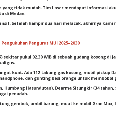
n yang tidak mudah. Tim Laser mendapat informasi aku
a di Medan.
nsif. Setelah hampir dua hari melacak, akhirnya kami
i Pengukuhan Pengurus MUI 2025–2030
5) sekitar pukul 02.30 WIB di sebuah gudang kosong di 
aligus.
gat kuat. Ada 112 tabung gas kosong, mobil pickup Da
 handphone, dan gunting besi orange untuk membobol 
, Humbang Hasundutan), Dearma Situngkir (34 tahun, Sa
bagai penadah.
tong gembok, ambil barang, muat ke mobil Gran Max, l