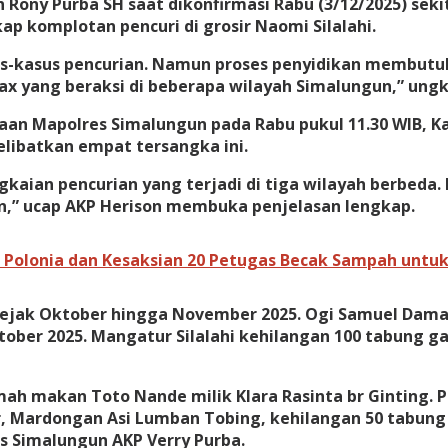
an Rony Purba SH saat dikonfirmasi Rabu (3/12/2025) se
komplotan pencuri di grosir Naomi Silalahi.
kasus pencurian. Namun proses penyidikan membutuhka
x yang beraksi di beberapa wilayah Simalungun,” ungk
ahaan Mapolres Simalungun pada Rabu pukul 11.30 WIB, 
ibatkan empat tersangka ini.
aian pencurian yang terjadi di tiga wilayah berbeda. 
n,” ucap AKP Herison membuka penjelasan lengkap.
 Polonia dan Kesaksian 20 Petugas Becak Sampah untuk
 sejak Oktober hingga November 2025. Ogi Samuel Dama
ktober 2025. Mangatur Silalahi kehilangan 100 tabung 
umah makan Toto Nande milik Klara Rasinta br Ginting
ir, Mardongan Asi Lumban Tobing, kehilangan 50 tabung
s Simalungun AKP Verry Purba.