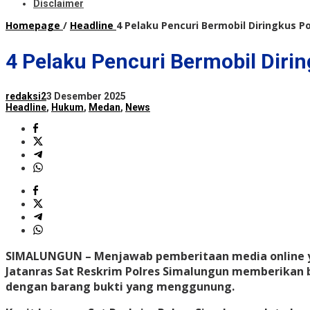
Disclaimer
Homepage
/
Headline
4 Pelaku Pencuri Bermobil Diringkus P
4 Pelaku Pencuri Bermobil Diri
redaksi2
3 Desember 2025
Headline
,
Hukum
,
Medan
,
News
SIMALUNGUN – Menjawab pemberitaan media online 
Jatanras Sat Reskrim Polres Simalungun memberikan b
dengan barang bukti yang menggunung.