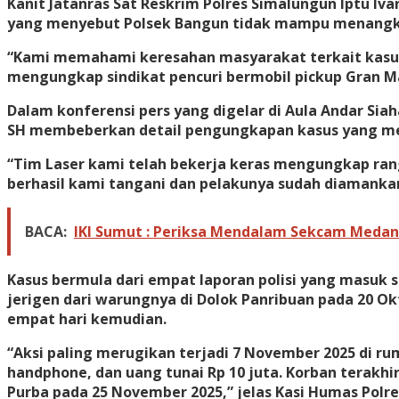
Kanit Jatanras Sat Reskrim Polres Simalungun Iptu Iv
yang menyebut Polsek Bangun tidak mampu menangkap 
“Kami memahami keresahan masyarakat terkait kasus-
mengungkap sindikat pencuri bermobil pickup Gran Ma
Dalam konferensi pers yang digelar di Aula Andar Si
SH membeberkan detail pengungkapan kasus yang mel
“Tim Laser kami telah bekerja keras mengungkap rangk
berhasil kami tangani dan pelakunya sudah diamanka
BACA:
IKI Sumut : Periksa Mendalam Sekcam Medan
Kasus bermula dari empat laporan polisi yang masuk
jerigen dari warungnya di Dolok Panribuan pada 20 O
empat hari kemudian.
“Aksi paling merugikan terjadi 7 November 2025 di r
handphone, dan uang tunai Rp 10 juta. Korban terakh
Purba pada 25 November 2025,” jelas Kasi Humas Polre