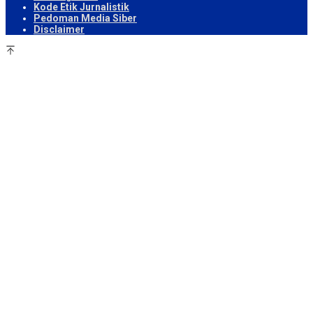
Kode Etik Jurnalistik
Pedoman Media Siber
Disclaimer