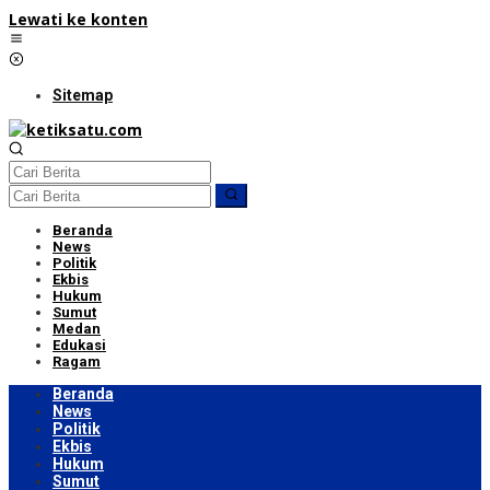
Lewati ke konten
Sitemap
Beranda
News
Politik
Ekbis
Hukum
Sumut
Medan
Edukasi
Ragam
Beranda
News
Politik
Ekbis
Hukum
Sumut