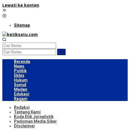
Lewati ke konten
Sitemap
Beranda
News
Politik
Ekbis
Hukum
Sumut
Medan
Edukasi
Ragam
Redaksi
Tentang Kami
Kode Etik Jurnalistik
Pedoman Media Siber
Disclaimer