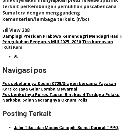
pihaknya akan menyiapkan press release spesifik
terkait perkembangan pemulihan pascabencana
Sumatera dengan menggandeng
kementerian/lembaga terkait. (r/bc)
View
208
Dampingi Presiden Prabowo
Kemendagri
Mendagri Hadiri
Pengukuhan Pengurus MUI 2025–2030
Tito karnavian
Ikuti Kami
Navigasi pos
Pos sebelumnya
Kodim 0725/Sragen bersama Yayasan
Kartika Jaya Gelar Lomba Mewarnai
Pos berikutnya
Polres Tapsel Ringkus 4 Terduga Pelaku
Narkoba, Salah Seorangnya Oknum Polisi
Posting Terkait
Jalur Tikus dan Modus Canggih: Sumut Darurat TPPO,