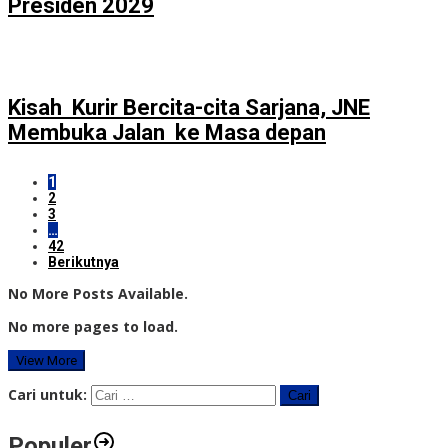
Presiden 2029
Kisah Kurir Bercita-cita Sarjana, JNE
Membuka Jalan ke Masa depan
1
2
3
…
42
Berikutnya
No More Posts Available.
No more pages to load.
View More
Cari untuk:
Populer