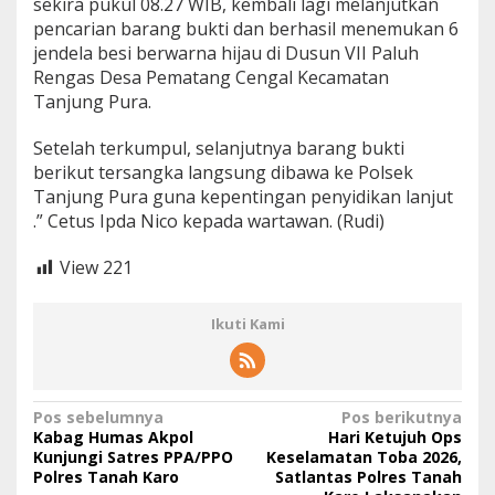
sekira pukul 08.27 WIB, kembali lagi melanjutkan
pencarian barang bukti dan berhasil menemukan 6
jendela besi berwarna hijau di Dusun VII Paluh
Rengas Desa Pematang Cengal Kecamatan
Tanjung Pura.
Setelah terkumpul, selanjutnya barang bukti
berikut tersangka langsung dibawa ke Polsek
Tanjung Pura guna kepentingan penyidikan lanjut
.” Cetus Ipda Nico kepada wartawan. (Rudi)
View
221
Ikuti Kami
N
Pos sebelumnya
Pos berikutnya
Kabag Humas Akpol
Hari Ketujuh Ops
a
Kunjungi Satres PPA/PPO
Keselamatan Toba 2026,
Polres Tanah Karo
Satlantas Polres Tanah
v