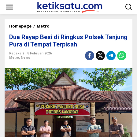
L
e
w
a
t
Homepage
/
Metro
D
i
u
k
Dua Rayap Besi di Ringkus Polsek Tanjung
a
e
R
Pura di Tempat Terpisah
k
a
o
y
Redaksi2
8 Februari 2026
n
Metro
,
News
a
t
p
e
B
n
e
s
i
d
i
R
i
n
g
k
u
s