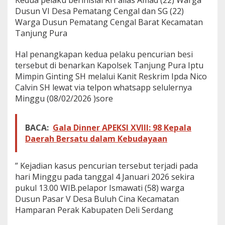
Kedua pelaku berinisial RH alias Amad (22) Warga
T
Dusun VI Desa Pematang Cengal dan SG (22)
e
Warga Dusun Pematang Cengal Barat Kecamatan
r
Tanjung Pura
p
i
Hal penangkapan kedua pelaku pencurian besi
s
a
tersebut di benarkan Kapolsek Tanjung Pura Iptu
h
Mimpin Ginting SH melalui Kanit Reskrim Ipda Nico
Calvin SH lewat via telpon whatsapp selulernya
Minggu (08/02/2026 )sore
BACA:
Gala Dinner APEKSI XVIII: 98 Kepala
Daerah Bersatu dalam Kebudayaan
” Kejadian kasus pencurian tersebut terjadi pada
hari Minggu pada tanggal 4 Januari 2026 sekira
pukul 13.00 WIB.pelapor Ismawati (58) warga
Dusun Pasar V Desa Buluh Cina Kecamatan
Hamparan Perak Kabupaten Deli Serdang