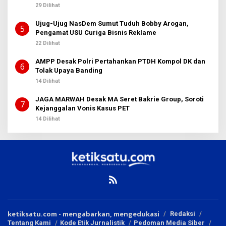
29 Dilihat
Ujug-Ujug NasDem Sumut Tuduh Bobby Arogan,
5
Pengamat USU Curiga Bisnis Reklame
22 Dilihat
AMPP Desak Polri Pertahankan PTDH Kompol DK dan
6
Tolak Upaya Banding
14 Dilihat
JAGA MARWAH Desak MA Seret Bakrie Group, Soroti
7
Kejanggalan Vonis Kasus PET
14 Dilihat
ketiksatu.com - mengabarkan, mengedukasi
Redaksi
Tentang Kami
Kode Etik Jurnalistik
Pedoman Media Siber