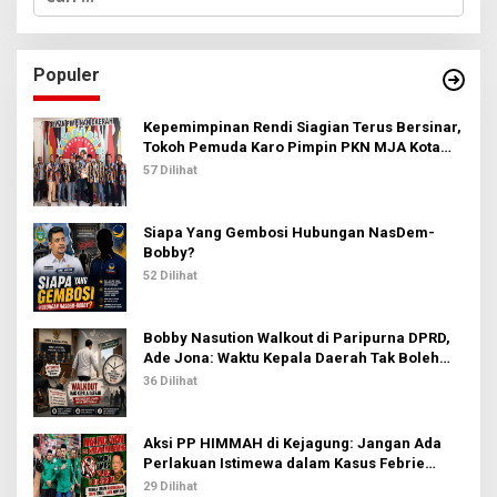
a
r
i
u
Populer
n
t
u
Kepemimpinan Rendi Siagian Terus Bersinar,
k
Tokoh Pemuda Karo Pimpin PKN MJA Kota
:
Medan
57 Dilihat
Siapa Yang Gembosi Hubungan NasDem-
Bobby?
52 Dilihat
Bobby Nasution Walkout di Paripurna DPRD,
Ade Jona: Waktu Kepala Daerah Tak Boleh
Terbuang Sia-sia
36 Dilihat
Aksi PP HIMMAH di Kejagung: Jangan Ada
Perlakuan Istimewa dalam Kasus Febrie
Adriansyah
29 Dilihat