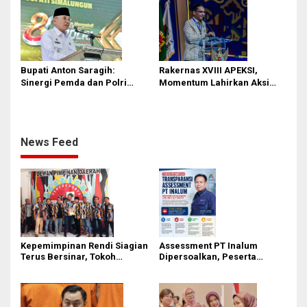
Bupati Anton Saragih:
Rakernas XVIII APEKSI,
Sinergi Pemda dan Polri
Momentum Lahirkan Aksi
Kunci Stabilitas Keamanan
Nyata Bukan Sekadar Kertas!
Simalungun
News Feed
Kepemimpinan Rendi Siagian
Assessment PT Inalum
Terus Bersinar, Tokoh
Dipersoalkan, Peserta
Pemuda Karo Pimpin PKN
Pertanyakan Dasar
MJA Kota Medan
Penentuan Kelulusan