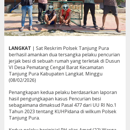
P
o
l
s
e
k
T
a
n
LANGKAT
| Sat Reskrim Polsek Tanjung Pura
j
berhasil amankan dua tersangka pelaku pencurian
u
jerjak besi di sebuah rumah yang terletak di Dusun
n
VI Desa Pematang Cengal Barat Kecamatan
g
P
Tanjung Pura Kabupaten Langkat. Minggu
u
(08/02/2026)
r
a
Penangkapan kedua pelaku berdasarkan laporan
d
hasil pengungkapan kasus Pencurian besi
i
T
sebagaimana dimaksud Pasal 477 dari UU RI No.1
e
Tahun 2023 tentang KUHPidana di wilkum Polsek
m
Tanjung Pura.
p
a
t