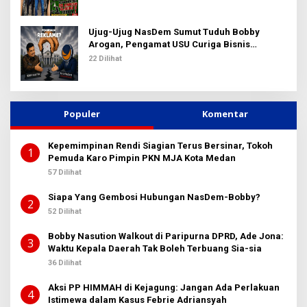
Ujug-Ujug NasDem Sumut Tuduh Bobby
Arogan, Pengamat USU Curiga Bisnis
Reklame
22 Dilihat
Populer
Komentar
Kepemimpinan Rendi Siagian Terus Bersinar, Tokoh
1
Pemuda Karo Pimpin PKN MJA Kota Medan
57 Dilihat
Siapa Yang Gembosi Hubungan NasDem-Bobby?
2
52 Dilihat
Bobby Nasution Walkout di Paripurna DPRD, Ade Jona:
3
Waktu Kepala Daerah Tak Boleh Terbuang Sia-sia
36 Dilihat
Aksi PP HIMMAH di Kejagung: Jangan Ada Perlakuan
4
Istimewa dalam Kasus Febrie Adriansyah