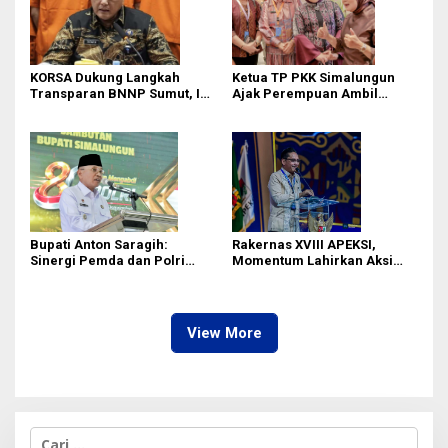
KORSA Dukung Langkah
Ketua TP PKK Simalungun
Transparan BNNP Sumut, Isu
Ajak Perempuan Ambil
Barang Bukti 1,5 Kg Diminta
Peran Lebih Besar dalam
Tak Digiring Opini
Pembangunan
Bupati Anton Saragih:
Rakernas XVIII APEKSI,
Sinergi Pemda dan Polri
Momentum Lahirkan Aksi
Kunci Stabilitas Keamanan
Nyata Bukan Sekadar Kertas!
Simalungun
View More
C