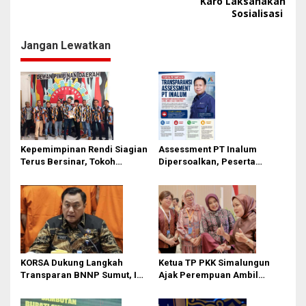
Karo Laksanakan
i
Sosialisasi
g
Jangan Lewatkan
a
s
i
p
o
s
Kepemimpinan Rendi Siagian
Assessment PT Inalum
Terus Bersinar, Tokoh
Dipersoalkan, Peserta
Pemuda Karo Pimpin PKN
Pertanyakan Dasar
MJA Kota Medan
Penentuan Kelulusan
KORSA Dukung Langkah
Ketua TP PKK Simalungun
Transparan BNNP Sumut, Isu
Ajak Perempuan Ambil
Barang Bukti 1,5 Kg Diminta
Peran Lebih Besar dalam
Tak Digiring Opini
Pembangunan