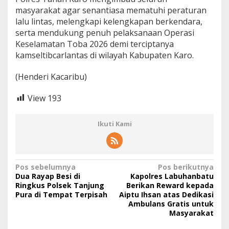
masyarakat agar senantiasa mematuhi peraturan
lalu lintas, melengkapi kelengkapan berkendara,
serta mendukung penuh pelaksanaan Operasi
Keselamatan Toba 2026 demi terciptanya
kamseltibcarlantas di wilayah Kabupaten Karo.
(Henderi Kacaribu)
View
193
Ikuti Kami
N
Pos sebelumnya
Pos berikutnya
Dua Rayap Besi di
Kapolres Labuhanbatu
a
Ringkus Polsek Tanjung
Berikan Reward kepada
Pura di Tempat Terpisah
Aiptu Ihsan atas Dedikasi
v
Ambulans Gratis untuk
i
Masyarakat
g