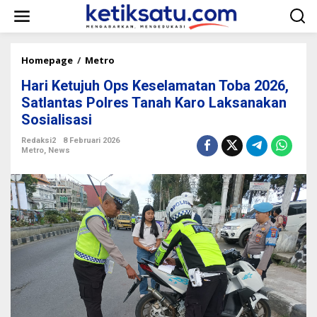
L
e
w
a
t
Homepage
/
Metro
H
i
a
k
Hari Ketujuh Ops Keselamatan Toba 2026,
r
e
i
Satlantas Polres Tanah Karo Laksanakan
k
K
Sosialisasi
o
e
n
t
Redaksi2
8 Februari 2026
t
u
Metro
,
News
e
j
n
u
h
O
p
s
K
e
s
e
l
a
m