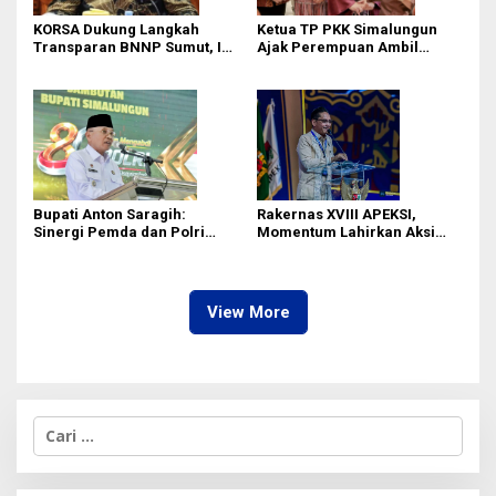
KORSA Dukung Langkah
Ketua TP PKK Simalungun
Transparan BNNP Sumut, Isu
Ajak Perempuan Ambil
Barang Bukti 1,5 Kg Diminta
Peran Lebih Besar dalam
Tak Digiring Opini
Pembangunan
Bupati Anton Saragih:
Rakernas XVIII APEKSI,
Sinergi Pemda dan Polri
Momentum Lahirkan Aksi
Kunci Stabilitas Keamanan
Nyata Bukan Sekadar Kertas!
Simalungun
View More
C
a
r
i