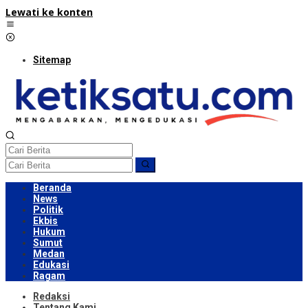
Lewati ke konten
Sitemap
Beranda
News
Politik
Ekbis
Hukum
Sumut
Medan
Edukasi
Ragam
Redaksi
Tentang Kami