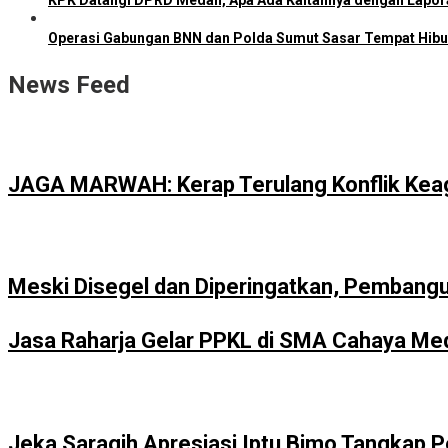
KPK Datangi DPRD Medan, Apa Ada Kaitannya dengan Lapo
Operasi Gabungan BNN dan Polda Sumut Sasar Tempat Hib
News Feed
JAGA MARWAH: Kerap Terulang Konflik Kea
Meski Disegel dan Diperingatkan, Pembang
Jasa Raharja Gelar PPKL di SMA Cahaya Meda
Jeka Saragih Apresiasi Iptu Bimo Tangkap 