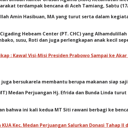
arakat terdampak bencana di Aceh Tamiang, Sabtu (17
ah Amin Hasibuan, MA yang turut serta dalam kegiatan
. Cigading Hebeam Center (PT. CHC) yang Alhamdulill
ko, susu, Roti dan juga perlengkapan anak kecil sepert
ikap : Kawal Visi-Misi Presiden Prabowo Sampai ke Aka
juga bersukarela membantu berupa makanan siap saji 
MT) Medan Perjuangan Hj. Efrida dan Bunda Linda turu
 bahwa ini kali kedua MT Siti rawani berbagi ke ben
a KUA Kec. Medan Perjuangan Salurkan Donasi Tahap II 