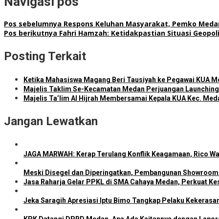
Navigasi pos
Pos sebelumnya
Respons Keluhan Masyarakat, Pemko Medan 
Pos berikutnya
Fahri Hamzah: Ketidakpastian Situasi Geopol
Posting Terkait
Ketika Mahasiswa Magang Beri Tausiyah ke Pegawai KUA M
Majelis Taklim Se-Kecamatan Medan Perjuangan Launching 
Majelis Ta’lim Al Hijrah Membersamai Kepala KUA Kec. Med
Jangan Lewatkan
JAGA MARWAH: Kerap Terulang Konflik Keagamaan, Rico Wa
Meski Disegel dan Diperingatkan, Pembangunan Showroom 
Jasa Raharja Gelar PPKL di SMA Cahaya Medan, Perkuat Kes
Jeka Saragih Apresiasi Iptu Bimo Tangkap Pelaku Kekerasa