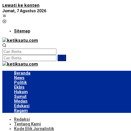
Lewati ke konten
Jumat, 7 Agustus 2026
Sitemap
Beranda
News
Politik
Ekbis
Hukum
Sumut
Medan
Edukasi
Ragam
Redaksi
Tentang Kami
Kode Etik Jurnalistik