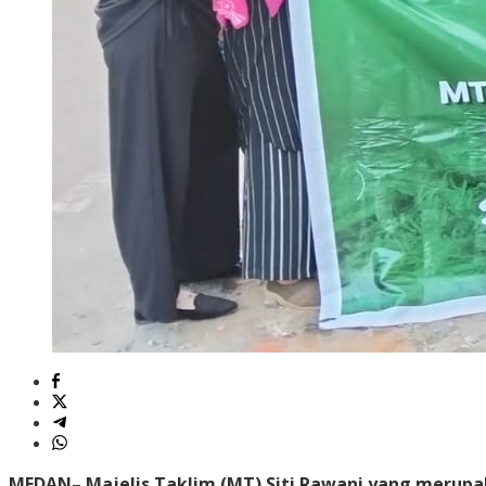
MEDAN
– Majelis Taklim (MT) Siti Rawani yang meru