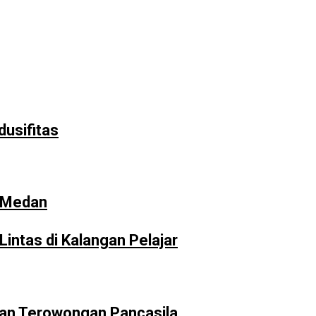
usifitas
i Medan
intas di Kalangan Pelajar
san Terowongan Pancasila