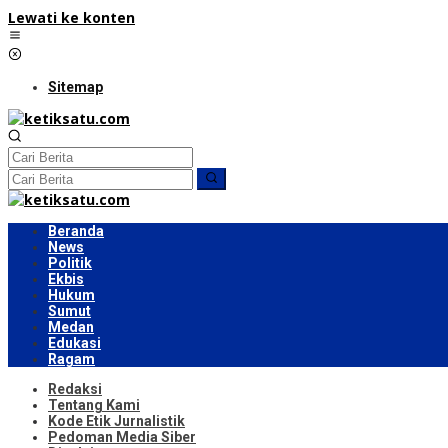
Lewati ke konten
Sitemap
Beranda
News
Politik
Ekbis
Hukum
Sumut
Medan
Edukasi
Ragam
Redaksi
Tentang Kami
Kode Etik Jurnalistik
Pedoman Media Siber