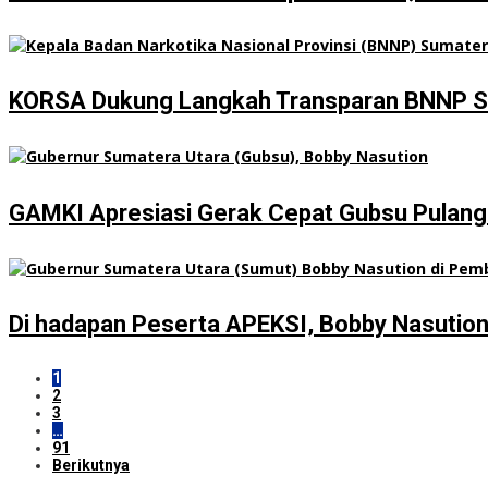
KORSA Dukung Langkah Transparan BNNP Sumu
GAMKI Apresiasi Gerak Cepat Gubsu Pulangk
Di hadapan Peserta APEKSI, Bobby Nasutio
1
2
3
…
91
Berikutnya