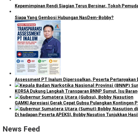
Kepemimpinan Rendi Siagian Terus Bersinar, Tokoh Pemud
Siapa Yang Gembosi Hubungan NasDem-Bobby?
Assessment PT Inalum Dipersoalkan, Peserta Pertanyakan 
KORSA Dukung Langkah Transparan BNNP Sumut, Isu Barang B
GAMKI Apresiasi Gerak Cepat Gubsu Pulangkan Kontingen Pe
Di hadapan Peserta APEKSI, Bobby Nasution Tunjukkan Has
News Feed