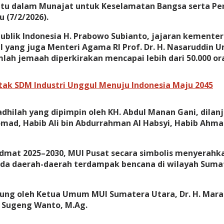
atu dalam Munajat untuk Keselamatan Bangsa serta P
u (7/2/2026).
publik Indonesia H. Prabowo Subianto, jajaran kementer
qlal yang juga Menteri Agama RI Prof. Dr. H. Nasaruddin
lah jemaah diperkirakan mencapai lebih dari 50.000 or
tak SDM Industri Unggul Menuju Indonesia Maju 2045
dhilah yang dipimpin oleh KH. Abdul Manan Gani, dila
mad, Habib Ali bin Abdurrahman Al Habsyi, Habib Ahmad
t 2025–2030, MUI Pusat secara simbolis menyerahkan 
pada daerah-daerah terdampak bencana di wilayah Suma
sung oleh Ketua Umum MUI Sumatera Utara, Dr. H. Mara
. Sugeng Wanto, M.Ag.