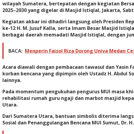
wilayah Sumatera, bertepatan dengan kegiatan Bers
2025–2030 yang digelar di Masjid Istiqlal, Jakarta, Sabt
Kegiatan akbar ini dihadiri langsung oleh Presiden Re
ke-12 H. M. Jusuf Kalla, serta Imam Besar Masjid Isti
berbagai daerah memadati Masjid Istiqlal, dengan jum
BACA:
Menperin Faisol Riza Dorong Univa Medan Ce
Acara diawali dengan pembacaan tawasul dan Yasin Fa
korban bencana yang dipimpin oleh Ustadz H. Abdul So
lainnya.
Pada momentum pengukuhan pengurus MUI masa khidma
rehabilitasi rumah guru ngaji dan marbot masjid ke
Utara.
Dari Sumatera Utara, bantuan simbolis diterima lang
Sosial dan Penanggulangan Bencana MUI Sumut, Dr. H