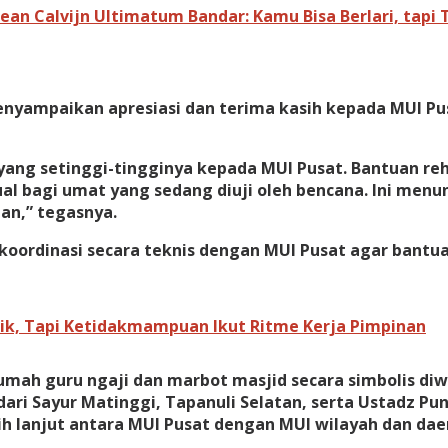
 Jean Calvijn Ultimatum Bandar: Kamu Bisa Berlari, tapi
nyampaikan apresiasi dan terima kasih kepada MUI Pu
g setinggi-tingginya kepada MUI Pusat. Bantuan rehab
itual bagi umat yang sedang diuji oleh bencana. Ini m
an,” tegasnya.
ordinasi secara teknis dengan MUI Pusat agar bantuan
ik, Tapi Ketidakmampuan Ikut Ritme Kerja Pimpinan
mah guru ngaji dan marbot masjid secara simbolis diwak
ari Sayur Matinggi, Tapanuli Selatan, serta Ustadz P
ih lanjut antara MUI Pusat dengan MUI wilayah dan da