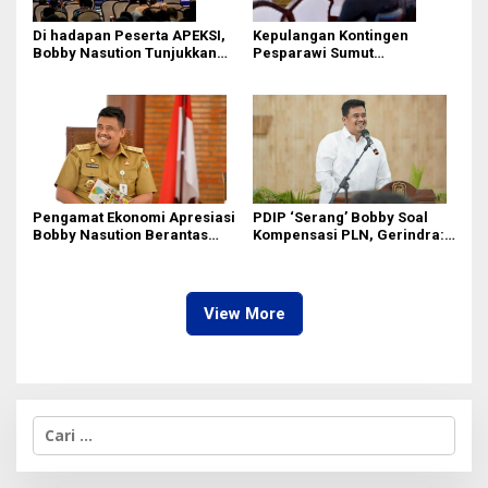
Di hadapan Peserta APEKSI,
Kepulangan Kontingen
Bobby Nasution Tunjukkan
Pesparawi Sumut
Hasil Pembangunan Kota
Terkendala, Bobby Nasution
Medan di Eranya
Langsung Ambil Langkah
Pengamat Ekonomi Apresiasi
PDIP ‘Serang’ Bobby Soal
Bobby Nasution Berantas
Kompensasi PLN, Gerindra:
Pungli di Kawasan Wisata,
Bela Rakyat Kok Dibilang
Dinilai Dongkrak PAD dan
Pencitraan
Citra Pariwisata Sumut
View More
C
a
r
i