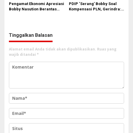
Pengamat Ekonomi Apresiasi
PDIP ‘Serang’ Bobby Soal
Bobby Nasution Berantas
Kompensasi PLN, Gerindra:
Pungli di Kawasan Wisata,
Bela Rakyat Kok Dibilang
Dinilai Dongkrak PAD dan
Pencitraan
Citra Pariwisata Sumut
Tinggalkan Balasan
Alamat email Anda tidak akan dipublikasikan.
Ruas yang
wajib ditandai
*