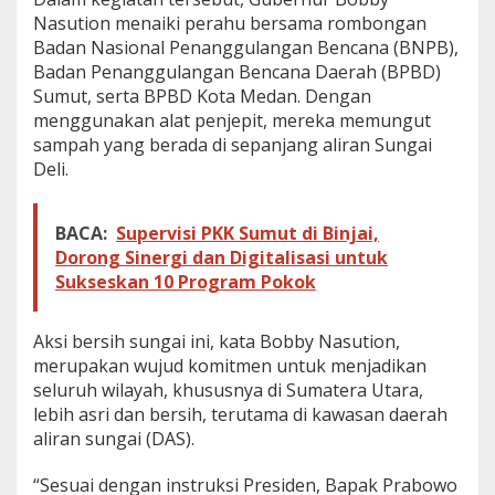
s
Nasution menaiki perahu bersama rombongan
i
Badan Nasional Penanggulangan Bencana (BNPB),
h
Badan Penanggulangan Bencana Daerah (BPBD)
k
Sumut, serta BPBD Kota Medan. Dengan
a
n
menggunakan alat penjepit, mereka memungut
S
sampah yang berada di sepanjang aliran Sungai
u
Deli.
n
g
a
BACA:
Supervisi PKK Sumut di Binjai,
i
d
Dorong Sinergi dan Digitalisasi untuk
a
Sukseskan 10 Program Pokok
n
S
a
Aksi bersih sungai ini, kata Bobby Nasution,
p
merupakan wujud komitmen untuk menjadikan
a
seluruh wilayah, khususnya di Sumatera Utara,
W
lebih asri dan bersih, terutama di kawasan daerah
a
r
aliran sungai (DAS).
g
a
“Sesuai dengan instruksi Presiden, Bapak Prabowo
A