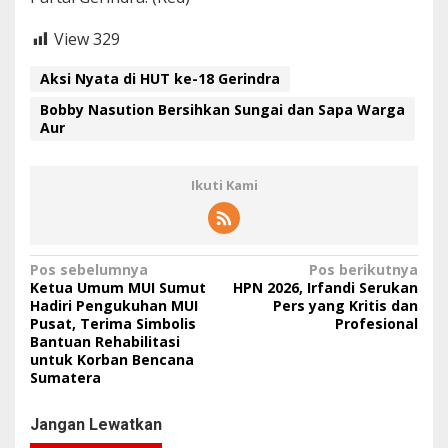
View
329
Aksi Nyata di HUT ke-18 Gerindra
Bobby Nasution Bersihkan Sungai dan Sapa Warga
Aur
Ikuti Kami
N
Pos sebelumnya
Pos berikutnya
Ketua Umum MUI Sumut
HPN 2026, Irfandi Serukan
a
Hadiri Pengukuhan MUI
Pers yang Kritis dan
Pusat, Terima Simbolis
Profesional
v
Bantuan Rehabilitasi
i
untuk Korban Bencana
Sumatera
g
a
Jangan Lewatkan
s