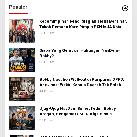
u
Populer
n
t
u
Kepemimpinan Rendi Siagian Terus Bersinar,
k
Tokoh Pemuda Karo Pimpin PKN MJA Kota
:
Medan
66 Dilihat
Siapa Yang Gembosi Hubungan NasDem-
Bobby?
55 Dilihat
Bobby Nasution Walkout di Paripurna DPRD,
Ade Jona: Waktu Kepala Daerah Tak Boleh
Terbuang Sia-sia
41 Dilihat
Ujug-Ujug NasDem Sumut Tuduh Bobby
Arogan, Pengamat USU Curiga Bisnis
Reklame
30 Dilihat