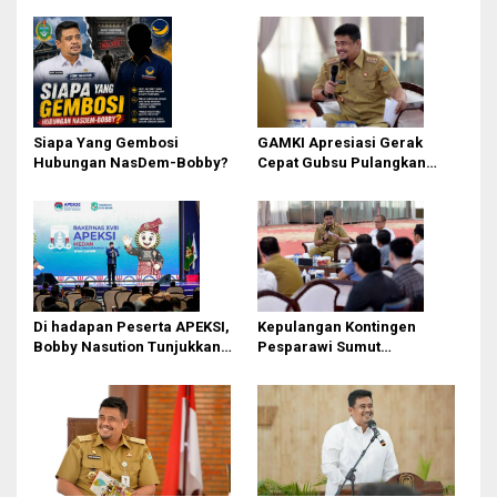
i
p
o
s
Siapa Yang Gembosi
GAMKI Apresiasi Gerak
Hubungan NasDem-Bobby?
Cepat Gubsu Pulangkan
Kontingen Pesparawi Sumut
Lewat Extra Flight
Di hadapan Peserta APEKSI,
Kepulangan Kontingen
Bobby Nasution Tunjukkan
Pesparawi Sumut
Hasil Pembangunan Kota
Terkendala, Bobby Nasution
Medan di Eranya
Langsung Ambil Langkah