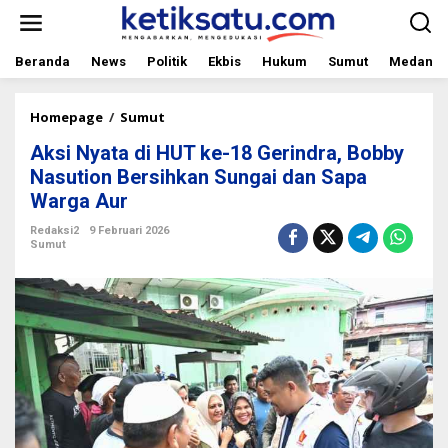
L
e
w
a
Beranda
News
Politik
Ekbis
Hukum
Sumut
Medan
t
i
k
Homepage
/
Sumut
A
e
k
Aksi Nyata di HUT ke-18 Gerindra, Bobby
k
s
o
i
Nasution Bersihkan Sungai dan Sapa
n
N
Warga Aur
t
y
e
a
Redaksi2
9 Februari 2026
n
t
Sumut
a
d
i
H
U
T
k
e
-
1
8