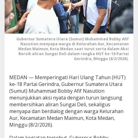
G
e
r
i
n
d
r
Gubernur Sumatera Utara (Sumut) Muhammad Bobby Afif
a
Nasution menyapa warga di Kelurahan Aur, Kecamatan
,
Medan Maimun, Kota Medan saat turut serta dalam Aksi
B
Bersih aliran Sungai Deli dalam rangka HUT ke-18 Partai
Gerindra, Minggu (8/2/2026).
o
b
b
y
MEDAN — Memperingati Hari Ulang Tahun (HUT)
N
ke-18 Partai Gerindra, Gubernur Sumatera Utara
a
(Sumut) Muhammad Bobby Afif Nasution
s
menunjukkan aksi nyata dengan turun langsung
u
t
membersihkan aliran Sungai Deli, sekaligus
i
menyapa dan berdialog dengan warga Kelurahan
o
Aur, Kecamatan Medan Maimun, Kota Medan,
n
Minggu (8/2/2026).
B
e
r
Dalam kegiatan tersebut, Gubernur Bobby