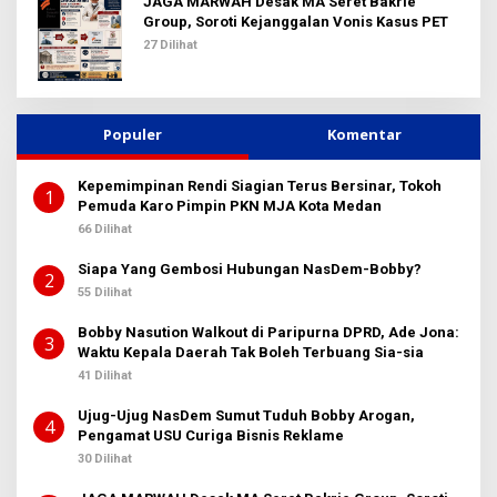
JAGA MARWAH Desak MA Seret Bakrie
Group, Soroti Kejanggalan Vonis Kasus PET
27 Dilihat
Populer
Komentar
Kepemimpinan Rendi Siagian Terus Bersinar, Tokoh
1
Pemuda Karo Pimpin PKN MJA Kota Medan
66 Dilihat
Siapa Yang Gembosi Hubungan NasDem-Bobby?
2
55 Dilihat
Bobby Nasution Walkout di Paripurna DPRD, Ade Jona:
3
Waktu Kepala Daerah Tak Boleh Terbuang Sia-sia
41 Dilihat
Ujug-Ujug NasDem Sumut Tuduh Bobby Arogan,
4
Pengamat USU Curiga Bisnis Reklame
30 Dilihat