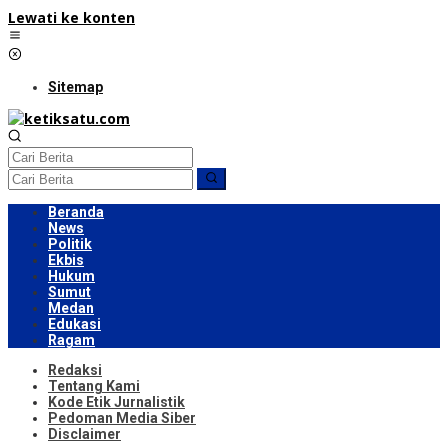
Lewati ke konten
Sitemap
Beranda
News
Politik
Ekbis
Hukum
Sumut
Medan
Edukasi
Ragam
Redaksi
Tentang Kami
Kode Etik Jurnalistik
Pedoman Media Siber
Disclaimer