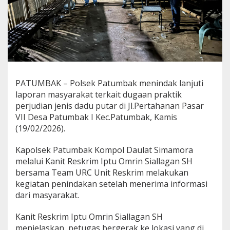
G
r
e
b
e
k
W
a
r
PATUMBAK – Polsek Patumbak menindak lanjuti
u
laporan masyarakat terkait dugaan praktik
n
perjudian jenis dadu putar di Jl.Pertahanan Pasar
g
VII Desa Patumbak I Kec.Patumbak, Kamis
P
a
(19/02/2026).
k
K
Kapolsek Patumbak Kompol Daulat Simamora
u
melalui Kanit Reskrim Iptu Omrin Siallagan SH
l
bersama Team URC Unit Reskrim melakukan
i
t
kegiatan penindakan setelah menerima informasi
H
dari masyarakat.
a
s
Kanit Reskrim Iptu Omrin Siallagan SH
i
menjelaskan, petugas bergerak ke lokasi yang di
l