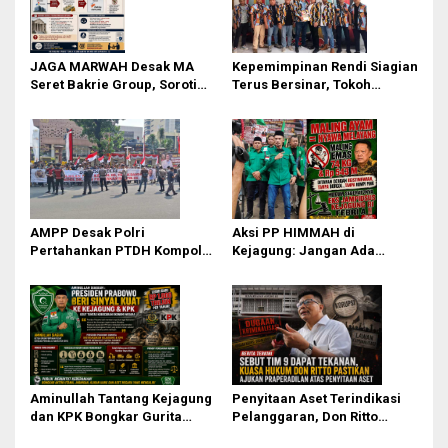
i
p
o
JAGA MARWAH Desak MA
Kepemimpinan Rendi Siagian
Seret Bakrie Group, Soroti
Terus Bersinar, Tokoh
s
Kejanggalan Vonis Kasus
Pemuda Karo Pimpin PKN
PET
MJA Kota Medan
AMPP Desak Polri
Aksi PP HIMMAH di
Pertahankan PTDH Kompol
Kejagung: Jangan Ada
DK dan Tolak Upaya Banding
Perlakuan Istimewa dalam
Kasus Febrie Adriansyah
Aminullah Tantang Kejagung
Penyitaan Aset Terindikasi
dan KPK Bongkar Gurita
Pelanggaran, Don Ritto
Korupsi Rp1.000 Triliun: Kejar
Pastikan Praperadilan Atas