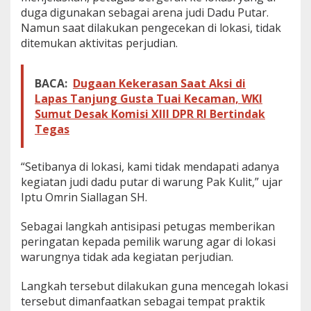
n
duga digunakan sebagai arena judi Dadu Putar.
y
Namun saat dilakukan pengecekan di lokasi, tidak
a
ditemukan aktivitas perjudian.
Z
o
n
BACA:
Dugaan Kekerasan Saat Aksi di
k
Lapas Tanjung Gusta Tuai Kecaman, WKI
Sumut Desak Komisi XIII DPR RI Bertindak
Tegas
“Setibanya di lokasi, kami tidak mendapati adanya
kegiatan judi dadu putar di warung Pak Kulit,” ujar
Iptu Omrin Siallagan SH.
Sebagai langkah antisipasi petugas memberikan
peringatan kepada pemilik warung agar di lokasi
warungnya tidak ada kegiatan perjudian.
Langkah tersebut dilakukan guna mencegah lokasi
tersebut dimanfaatkan sebagai tempat praktik