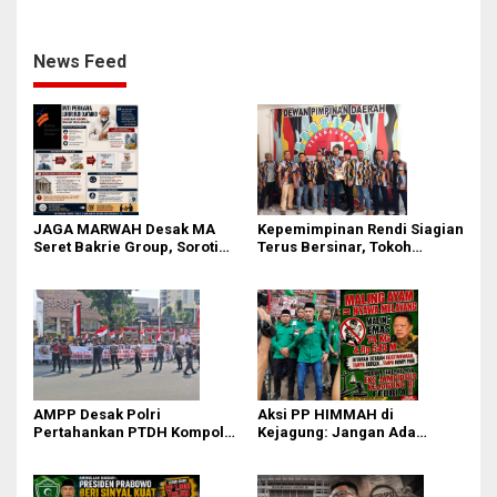
Aktor Intelektual dan
Dasar Pengakuan Kliennya
Jaringannya!
News Feed
JAGA MARWAH Desak MA
Kepemimpinan Rendi Siagian
Seret Bakrie Group, Soroti
Terus Bersinar, Tokoh
Kejanggalan Vonis Kasus
Pemuda Karo Pimpin PKN
PET
MJA Kota Medan
AMPP Desak Polri
Aksi PP HIMMAH di
Pertahankan PTDH Kompol
Kejagung: Jangan Ada
DK dan Tolak Upaya Banding
Perlakuan Istimewa dalam
Kasus Febrie Adriansyah