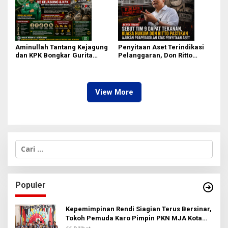
Aminullah Tantang Kejagung
Penyitaan Aset Terindikasi
dan KPK Bongkar Gurita
Pelanggaran, Don Ritto
Korupsi Rp1.000 Triliun: Kejar
Pastikan Praperadilan Atas
Aktor Intelektual dan
Dasar Pengakuan Kliennya
Jaringannya!
View More
C
a
r
i
u
Populer
n
t
u
Kepemimpinan Rendi Siagian Terus Bersinar,
k
Tokoh Pemuda Karo Pimpin PKN MJA Kota
:
Medan