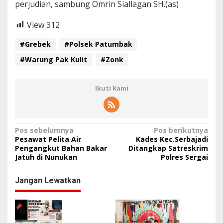
perjudian, sambung Omrin Siallagan SH.(as)
View
312
#Grebek
#Polsek Patumbak
#Warung Pak Kulit
#Zonk
Ikuti Kami
N
Pos sebelumnya
Pos berikutnya
Pesawat Pelita Air
Kades Kec.Serbajadi
a
Pengangkut Bahan Bakar
Ditangkap Satreskrim
Jatuh di Nunukan
Polres Sergai
v
i
Jangan Lewatkan
g
a
s