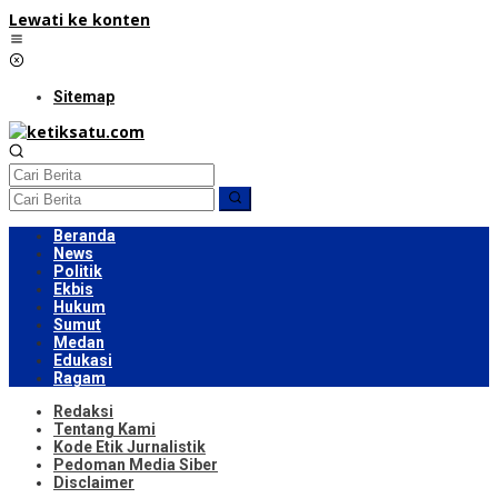
Lewati ke konten
Sitemap
Beranda
News
Politik
Ekbis
Hukum
Sumut
Medan
Edukasi
Ragam
Redaksi
Tentang Kami
Kode Etik Jurnalistik
Pedoman Media Siber
Disclaimer