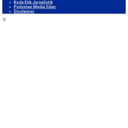
Kode Etik Jurnalistik
Pedoman Media Siber
Disclaimer