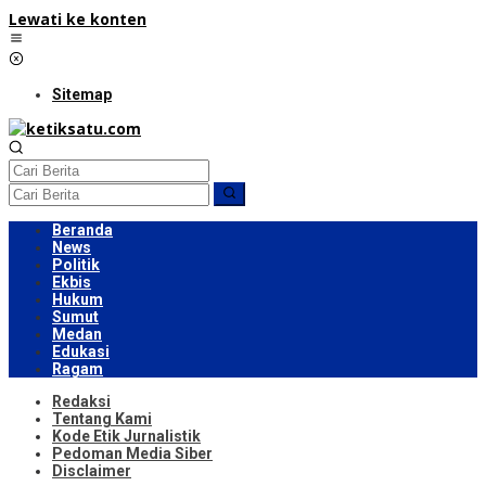
Lewati ke konten
Sitemap
Beranda
News
Politik
Ekbis
Hukum
Sumut
Medan
Edukasi
Ragam
Redaksi
Tentang Kami
Kode Etik Jurnalistik
Pedoman Media Siber
Disclaimer