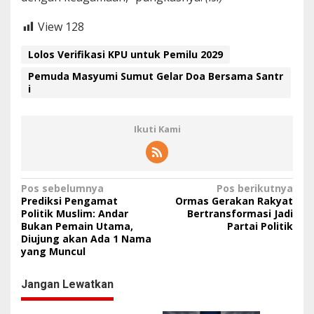
View
128
Lolos Verifikasi KPU untuk Pemilu 2029
Pemuda Masyumi Sumut Gelar Doa Bersama Santr
i
Ikuti Kami
N
Pos sebelumnya
Pos berikutnya
Prediksi Pengamat
Ormas Gerakan Rakyat
a
Politik Muslim: Andar
Bertransformasi Jadi
Bukan Pemain Utama,
Partai Politik
v
Diujung akan Ada 1 Nama
i
yang Muncul
g
Jangan Lewatkan
a
s