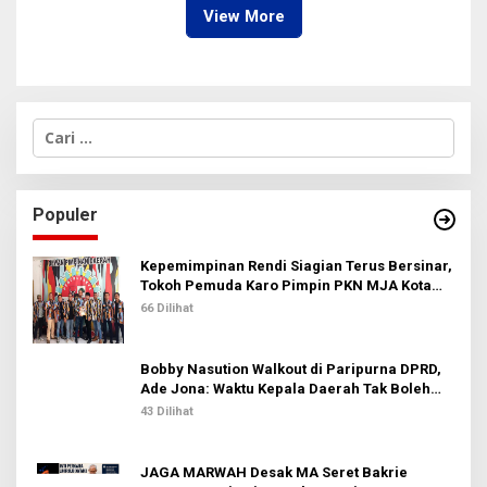
View More
C
a
r
i
u
Populer
n
t
u
Kepemimpinan Rendi Siagian Terus Bersinar,
k
Tokoh Pemuda Karo Pimpin PKN MJA Kota
:
Medan
66 Dilihat
Bobby Nasution Walkout di Paripurna DPRD,
Ade Jona: Waktu Kepala Daerah Tak Boleh
Terbuang Sia-sia
43 Dilihat
JAGA MARWAH Desak MA Seret Bakrie