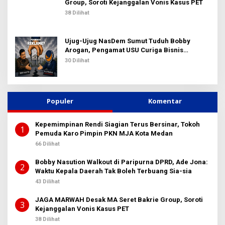
Group, Soroti Kejanggalan Vonis Kasus PET
38 Dilihat
Ujug-Ujug NasDem Sumut Tuduh Bobby
Arogan, Pengamat USU Curiga Bisnis
Reklame
30 Dilihat
Populer
Komentar
Kepemimpinan Rendi Siagian Terus Bersinar, Tokoh
1
Pemuda Karo Pimpin PKN MJA Kota Medan
66 Dilihat
Bobby Nasution Walkout di Paripurna DPRD, Ade Jona:
2
Waktu Kepala Daerah Tak Boleh Terbuang Sia-sia
43 Dilihat
JAGA MARWAH Desak MA Seret Bakrie Group, Soroti
3
Kejanggalan Vonis Kasus PET
38 Dilihat