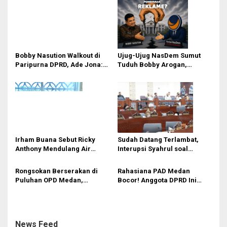
i
p
o
s
Bobby Nasution Walkout di
Ujug-Ujug NasDem Sumut
Paripurna DPRD, Ade Jona:
Tuduh Bobby Arogan,
Waktu Kepala Daerah Tak
Pengamat USU Curiga Bisnis
Boleh Terbuang Sia-sia
Reklame
Irham Buana Sebut Ricky
Sudah Datang Terlambat,
Anthony Mendulang Air
Interupsi Syahrul soal
Terpercik Muka Sendiri
Kuorum Paripurna DPRD
Sumut Tak Diakui Fraksi PDIP
Rongsokan Berserakan di
Rahasiana PAD Medan
Puluhan OPD Medan,
Bocor! Anggota DPRD Ini
Anggota DPRD Minta BPKAD
Desak Bapenda Gerak Cepat
Segera Lelang Aset Tidak
dengan 5 Jurus Jitu
Produktif
Digitalisasi
News Feed