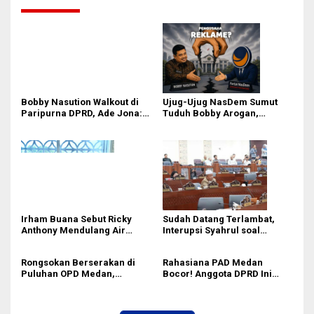
Bobby Nasution Walkout di
Ujug-Ujug NasDem Sumut
Paripurna DPRD, Ade Jona:
Tuduh Bobby Arogan,
Waktu Kepala Daerah Tak
Pengamat USU Curiga Bisnis
Boleh Terbuang Sia-sia
Reklame
Irham Buana Sebut Ricky
Sudah Datang Terlambat,
Anthony Mendulang Air
Interupsi Syahrul soal
Terpercik Muka Sendiri
Kuorum Paripurna DPRD
Sumut Tak Diakui Fraksi PDIP
Rongsokan Berserakan di
Rahasiana PAD Medan
Puluhan OPD Medan,
Bocor! Anggota DPRD Ini
Anggota DPRD Minta BPKAD
Desak Bapenda Gerak Cepat
Segera Lelang Aset Tidak
dengan 5 Jurus Jitu
Produktif
Digitalisasi