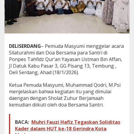
a
r
D
o
a
B
e
r
DELISERDANG
– Pemuda Masyumi menggelar acara
s
Silaturahmi dan Doa Bersama para Santri di
a
m
Ponpes Tahfidz Qur’an Yayasan Ustman Bin Affan,
a
Jl Datuk Kabu Pasar 3, GG Pisang 13, Tembung ,
S
Deli Serdang, Ahad (18/1/2026).
a
n
Ketua Pemuda Masyumi, Muhammad Qodri, M.Psi
t
r
menjelaskan bahwa kegiatan itu yang dimulai
i
daengan dengan Sholat Zuhur Berjamaah
,
kemudian diikuti oleh doa Bersama Santri.
L
o
l
BACA:
Muhri Fauzi Hafiz Tegaskan Soliditas
o
Kader dalam HUT ke-18 Gerindra Kota
s
V