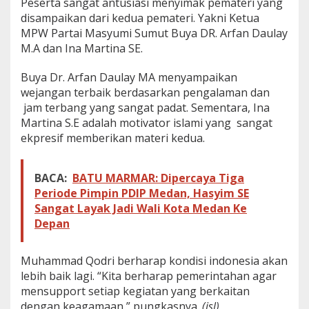
0
Peserta sangat antusiasi menyimak pemateri yang
2
disampaikan dari kedua pemateri. Yakni Ketua
9
MPW Partai Masyumi Sumut Buya DR. Arfan Daulay
M.A dan Ina Martina SE.
Buya Dr. Arfan Daulay MA menyampaikan
wejangan terbaik berdasarkan pengalaman dan
jam terbang yang sangat padat. Sementara, Ina
Martina S.E adalah motivator islami yang sangat
ekpresif memberikan materi kedua.
BACA:
BATU MARMAR: Dipercaya Tiga
Periode Pimpin PDIP Medan, Hasyim SE
Sangat Layak Jadi Wali Kota Medan Ke
Depan
Muhammad Qodri berharap kondisi indonesia akan
lebih baik lagi. “Kita berharap pemerintahan agar
mensupport setiap kegiatan yang berkaitan
dengan keagamaan,” pungkasnya.
(isl)