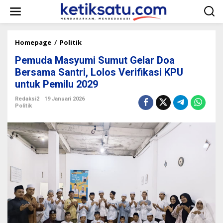
L
e
w
a
t
Homepage
/
Politik
P
i
e
k
Pemuda Masyumi Sumut Gelar Doa
m
e
u
Bersama Santri, Lolos Verifikasi KPU
k
d
untuk Pemilu 2029
o
a
n
M
Redaksi2
19 Januari 2026
t
a
Politik
e
s
n
y
u
m
i
S
u
m
u
t
G
e
l