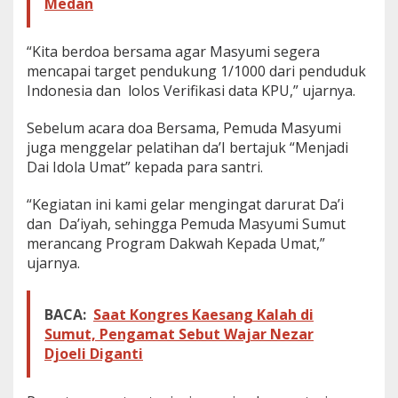
Medan
e
r
i
“Kita berdoa bersama agar Masyumi segera
f
mencapai target pendukung 1/1000 dari penduduk
i
Indonesia dan lolos Verifikasi data KPU,” ujarnya.
k
a
Sebelum acara doa Bersama, Pemuda Masyumi
s
i
juga menggelar pelatihan da’I bertajuk “Menjadi
K
Dai Idola Umat” kepada para santri.
P
U
“Kegiatan ini kami gelar mengingat darurat Da’i
u
dan Da’iyah, sehingga Pemuda Masyumi Sumut
n
t
merancang Program Dakwah Kepada Umat,”
u
ujarnya.
k
P
e
BACA:
Saat Kongres Kaesang Kalah di
m
Sumut, Pengamat Sebut Wajar Nezar
i
l
Djoeli Diganti
u
2