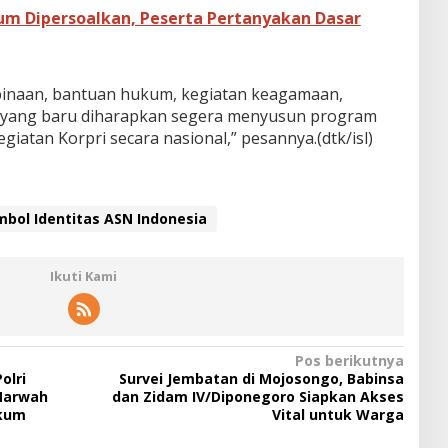
um Dipersoalkan, Peserta Pertanyakan Dasar
binaan, bantuan hukum, kegiatan keagamaan,
us yang baru diharapkan segera menyusun program
kegiatan Korpri secara nasional,” pesannya.(dtk/isl)
mbol Identitas ASN Indonesia
Ikuti Kami
Pos berikutnya
olri
Survei Jembatan di Mojosongo, Babinsa
 Marwah
dan Zidam IV/Diponegoro Siapkan Akses
ukum
Vital untuk Warga