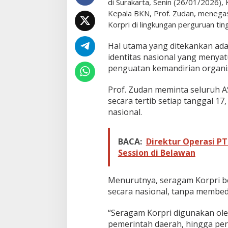
di Surakarta, Senin (26/01/2026)
r
Kepala BKN, Prof. Zudan, menegas
a
Korpri di lingkungan perguruan tin
g
a
m
Hal utama yang ditekankan ad
K
identitas nasional yang menyat
o
penguatan kemandirian organis
r
p
Prof. Zudan meminta seluruh 
r
i
secara tertib setiap tanggal 17
S
nasional.
i
m
b
BACA:
Direktur Operasi PT
o
Session di Belawan
l
I
d
Menurutnya, seragam Korpri be
e
n
secara nasional, tanpa membed
t
i
“Seragam Korpri digunakan oleh
t
pemerintah daerah, hingga per
a