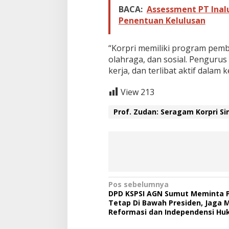
BACA:
Assessment PT Inal
Penentuan Kelulusan
“Korpri memiliki program pem
olahraga, dan sosial. Pengur
kerja, dan terlibat aktif dalam 
View
213
Prof. Zudan: Seragam Korpri Si
N
Pos sebelumnya
DPD KSPSI AGN Sumut Meminta P
a
Tetap Di Bawah Presiden, Jaga
Reformasi dan Independensi H
v