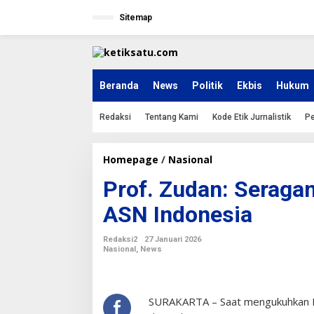
L
e
Sitemap
w
a
t
i
k
Beranda
News
Politik
Ekbis
Hukum
e
k
Redaksi
Tentang Kami
Kode Etik Jurnalistik
Pe
o
n
t
e
Homepage
/
Nasional
P
n
r
Prof. Zudan: Seragam
o
f
ASN Indonesia
.
Z
u
Redaksi2
27 Januari 2026
d
Nasional
,
News
a
n
:
S
SURAKARTA – Saat mengukuhkan D
e