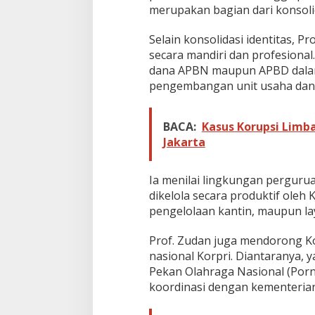
merupakan bagian dari konsolid
s
A
S
Selain konsolidasi identitas, 
N
secara mandiri dan profesiona
I
dana APBN maupun APBD dalam
n
pengembangan unit usaha dan k
d
o
n
e
BACA:
Kasus Korupsi Limb
s
Jakarta
i
a
Ia menilai lingkungan pergurua
dikelola secara produktif oleh 
pengelolaan kantin, maupun la
Prof. Zudan juga mendorong Ko
nasional Korpri. Diantaranya, 
Pekan Olahraga Nasional (Porn
koordinasi dengan kementerian 