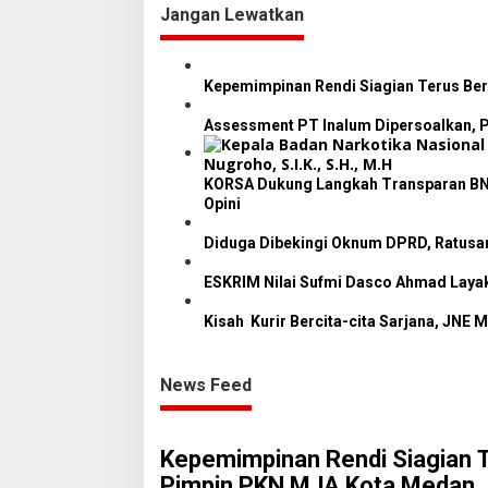
i
Jangan Lewatkan
g
a
Kepemimpinan Rendi Siagian Terus Be
s
i
Assessment PT Inalum Dipersoalkan, P
p
o
KORSA Dukung Langkah Transparan BNNP
Opini
s
Diduga Dibekingi Oknum DPRD, Ratusan
ESKRIM Nilai Sufmi Dasco Ahmad Layak
Kisah Kurir Bercita-cita Sarjana, JN
News Feed
Kepemimpinan Rendi Siagian 
Pimpin PKN MJA Kota Medan