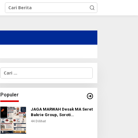
C
a
r
i
u
Populer
n
t
u
JAGA MARWAH Desak MA Seret
k
Bakrie Group, Soroti
:
Kejanggalan Vonis Kasus PET
44 Dilihat