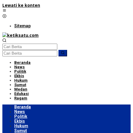
Lewati ke konten
Sitemap
Beranda
News
Politik
Ekbis
Hukum
Sumut
Medan
Edukasi
Ragam
Beranda
News
Politik
Ekbis
Hukum
Sumut