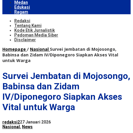
Medan
Edukasi
Ragam
Redaksi
Tentang Kami
Kode Etik Jurnalistik
Pedoman Media Siber
Disclaimer
Homepage
/
Nasional
Survei Jembatan di Mojosongo,
Babinsa dan Zidam IV/Diponegoro Siapkan Akses Vital
untuk Warga
Survei Jembatan di Mojosongo,
Babinsa dan Zidam
IV/Diponegoro Siapkan Akses
Vital untuk Warga
redaksi2
27 Januari 2026
Nasional
,
News