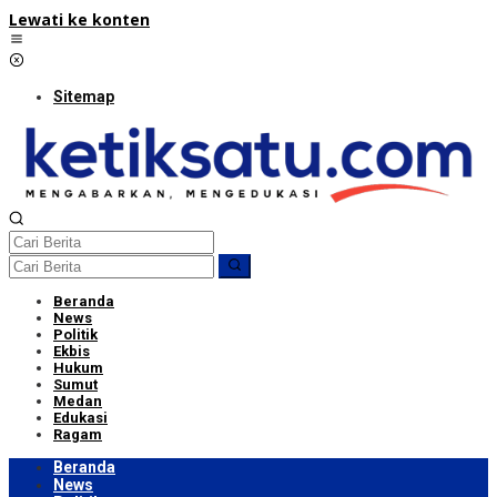
Lewati ke konten
Sitemap
Beranda
News
Politik
Ekbis
Hukum
Sumut
Medan
Edukasi
Ragam
Beranda
News