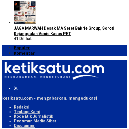
JAGA MARWAH Desak MA Seret Bakrie Group, Soroti
Kejanggalan Vonis Kasus PET
41 Dilihat
Populer
Komentar
ketiksatu.com - mengabarkan, mengedukasi
Redaksi
Tentang Kami
Kode Etik Jurnalistik
Pedoman Media Siber
Disclaimer