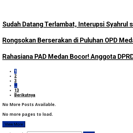
Sudah Datang Terlambat, Interupsi Syahrul 
Rongsokan Berserakan di Puluhan OPD Meda
Rahasiana PAD Medan Bocor! Anggota DPRD I
1
2
3
…
13
Berikutnya
No More Posts Available.
No more pages to load.
View More