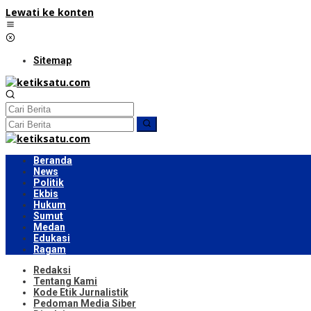
Lewati ke konten
Sitemap
Beranda
News
Politik
Ekbis
Hukum
Sumut
Medan
Edukasi
Ragam
Redaksi
Tentang Kami
Kode Etik Jurnalistik
Pedoman Media Siber