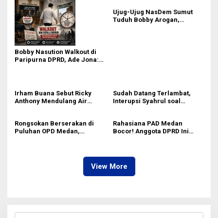
Ujug-Ujug NasDem Sumut
Tuduh Bobby Arogan,
Pengamat USU Curiga Bisnis
Reklame
Bobby Nasution Walkout di
Paripurna DPRD, Ade Jona:
Waktu Kepala Daerah Tak
Boleh Terbuang Sia-sia
Irham Buana Sebut Ricky
Sudah Datang Terlambat,
Anthony Mendulang Air
Interupsi Syahrul soal
Terpercik Muka Sendiri
Kuorum Paripurna DPRD
Sumut Tak Diakui Fraksi PDIP
Rongsokan Berserakan di
Rahasiana PAD Medan
Puluhan OPD Medan,
Bocor! Anggota DPRD Ini
Anggota DPRD Minta BPKAD
Desak Bapenda Gerak Cepat
Segera Lelang Aset Tidak
dengan 5 Jurus Jitu
Produktif
Digitalisasi
View More
C