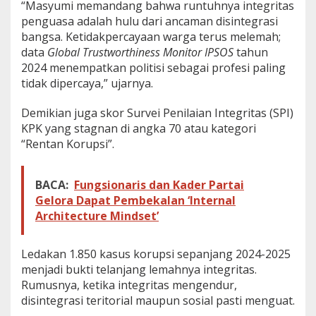
“Masyumi memandang bahwa runtuhnya integritas
y
penguasa adalah hulu dari ancaman disintegrasi
a
bangsa. Ketidakpercayaan warga terus melemah;
w
a
data
Global Trustworthiness Monitor IPSOS
tahun
r
2024 menempatkan politisi sebagai profesi paling
a
tidak dipercaya,” ujarnya.
t
a
Demikian juga skor Survei Penilaian Integritas (SPI)
n
KPK yang stagnan di angka 70 atau kategori
“Rentan Korupsi”.
BACA:
Fungsionaris dan Kader Partai
Gelora Dapat Pembekalan ‘Internal
Architecture Mindset’
Ledakan 1.850 kasus korupsi sepanjang 2024-2025
menjadi bukti telanjang lemahnya integritas.
Rumusnya, ketika integritas mengendur,
disintegrasi teritorial maupun sosial pasti menguat.