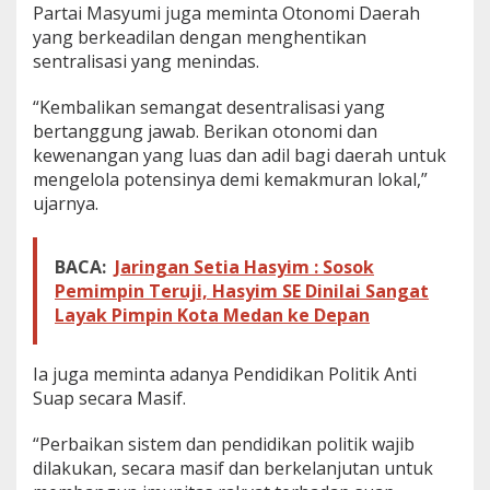
Partai Masyumi juga meminta Otonomi Daerah
p
s
yang berkeadilan dengan menghentikan
i
sentralisasi yang menindas.
,
P
“Kembalikan semangat desentralisasi yang
a
bertanggung jawab. Berikan otonomi dan
r
t
kewenangan yang luas dan adil bagi daerah untuk
a
mengelola potensinya demi kemakmuran lokal,”
i
ujarnya.
M
a
s
BACA:
Jaringan Setia Hasyim : Sosok
y
Pemimpin Teruji, Hasyim SE Dinilai Sangat
u
m
Layak Pimpin Kota Medan ke Depan
i
M
i
Ia juga meminta adanya Pendidikan Politik Anti
n
Suap secara Masif.
t
a
“Perbaikan sistem dan pendidikan politik wajib
H
dilakukan, secara masif dan berkelanjutan untuk
i
d