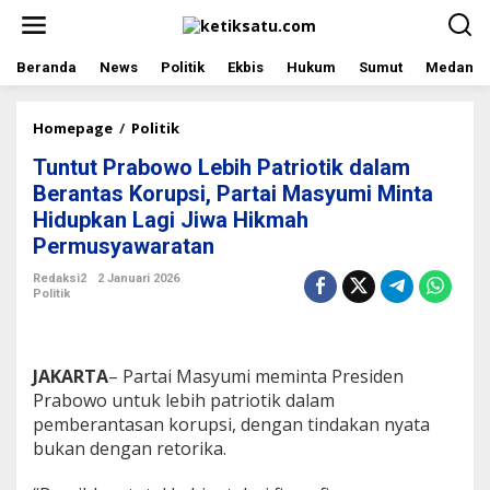
L
e
w
a
Beranda
News
Politik
Ekbis
Hukum
Sumut
Medan
t
i
k
Homepage
/
Politik
T
e
u
Tuntut Prabowo Lebih Patriotik dalam
k
n
o
t
Berantas Korupsi, Partai Masyumi Minta
n
u
Hidupkan Lagi Jiwa Hikmah
t
t
Permusyawaratan
e
P
n
r
Redaksi2
2 Januari 2026
a
Politik
b
o
w
o
JAKARTA
– Partai Masyumi meminta Presiden
L
Prabowo untuk lebih patriotik dalam
e
pemberantasan korupsi, dengan tindakan nyata
b
i
bukan dengan retorika.
h
P