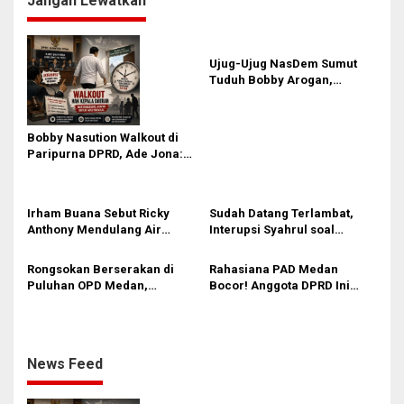
Jangan Lewatkan
s
i
p
Ujug-Ujug NasDem Sumut
Tuduh Bobby Arogan,
o
Pengamat USU Curiga Bisnis
s
Reklame
Bobby Nasution Walkout di
Paripurna DPRD, Ade Jona:
Waktu Kepala Daerah Tak
Boleh Terbuang Sia-sia
Irham Buana Sebut Ricky
Sudah Datang Terlambat,
Anthony Mendulang Air
Interupsi Syahrul soal
Terpercik Muka Sendiri
Kuorum Paripurna DPRD
Sumut Tak Diakui Fraksi PDIP
Rongsokan Berserakan di
Rahasiana PAD Medan
Puluhan OPD Medan,
Bocor! Anggota DPRD Ini
Anggota DPRD Minta BPKAD
Desak Bapenda Gerak Cepat
Segera Lelang Aset Tidak
dengan 5 Jurus Jitu
Produktif
Digitalisasi
News Feed