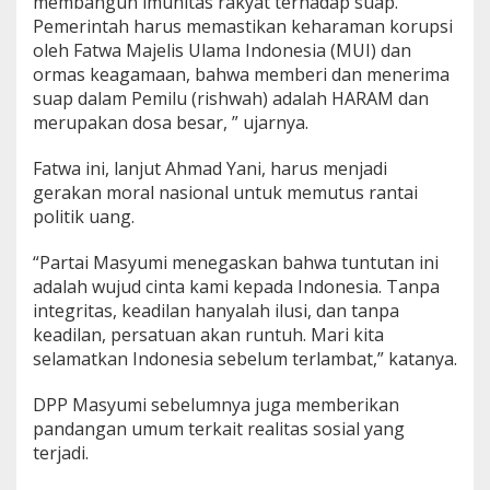
membangun imunitas rakyat terhadap suap.
u
Pemerintah harus memastikan keharaman korupsi
p
oleh Fatwa Majelis Ulama Indonesia (MUI) dan
k
ormas keagamaan, bahwa memberi dan menerima
a
n
suap dalam Pemilu (rishwah) adalah HARAM dan
L
merupakan dosa besar, ” ujarnya.
a
g
Fatwa ini, lanjut Ahmad Yani, harus menjadi
i
gerakan moral nasional untuk memutus rantai
J
i
politik uang.
w
a
“Partai Masyumi menegaskan bahwa tuntutan ini
H
adalah wujud cinta kami kepada Indonesia. Tanpa
i
integritas, keadilan hanyalah ilusi, dan tanpa
k
m
keadilan, persatuan akan runtuh. Mari kita
a
selamatkan Indonesia sebelum terlambat,” katanya.
h
P
DPP Masyumi sebelumnya juga memberikan
e
pandangan umum terkait realitas sosial yang
r
m
terjadi.
u
s