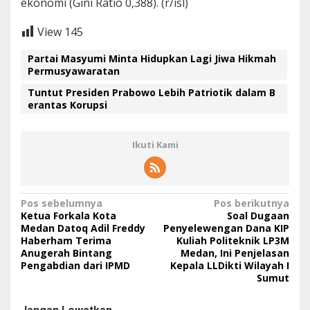
ekonomi (Gini Ratio 0,388). (r/isl)
View
145
Partai Masyumi Minta Hidupkan Lagi Jiwa Hikmah
Permusyawaratan
Tuntut Presiden Prabowo Lebih Patriotik dalam B
erantas Korupsi
Ikuti Kami
N
Pos sebelumnya
Pos berikutnya
Ketua Forkala Kota
Soal Dugaan
a
Medan Datoq Adil Freddy
Penyelewengan Dana KIP
Haberham Terima
Kuliah Politeknik LP3M
v
Anugerah Bintang
Medan, Ini Penjelasan
i
Pengabdian dari IPMD
Kepala LLDikti Wilayah I
Sumut
g
a