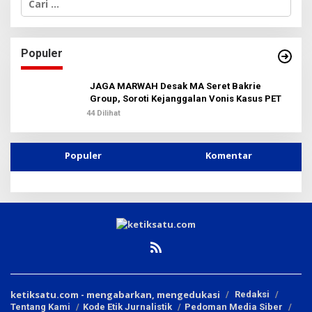
a
r
i
u
Populer
n
t
u
JAGA MARWAH Desak MA Seret Bakrie
k
Group, Soroti Kejanggalan Vonis Kasus PET
:
44 Dilihat
Populer
Komentar
ketiksatu.com - mengabarkan, mengedukasi
Redaksi
Tentang Kami
Kode Etik Jurnalistik
Pedoman Media Siber