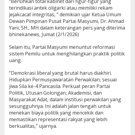
“Bersihkan total kabinet dari figur-figur yang
a
terindikasi antek oligarki atau memiliki rekam
t
jejakcacat integritas, ” demikian ujar Ketua Umum
r
i
Dewan Pimpinan Pusat Partai Masyumi, Dr. Ahmad
o
Yani, SH., MH dalam keterangan pers yang diterima
t
bhinekanews, Jumat (2/1/2026)
i
k
Selain itu, Partai Masyumi menuntut reformasi
d
a
sistem Pemilu untuk menghilangkan praktik politik
l
uang.
a
m
“Demokrasi liberal yang brutal harus diakhiri.
B
Hidupkan Permusyawaratan Perwakilan, sesuai
e
r
jiwa Sila ke-4 Pancasila. Perkuat peran Partai
a
Politik, Utusan Golongan, Akademisi, dan
n
Masyarakat Adat, dalam institusi perwakilan yang
t
sesungguhnya. Ini adalah jalan tengah untuk
a
s
menekan biaya politik yang mencekik dan
K
memastikan representasi rakyat yang lebih
o
berkualitas,” ujarnya.
r
u