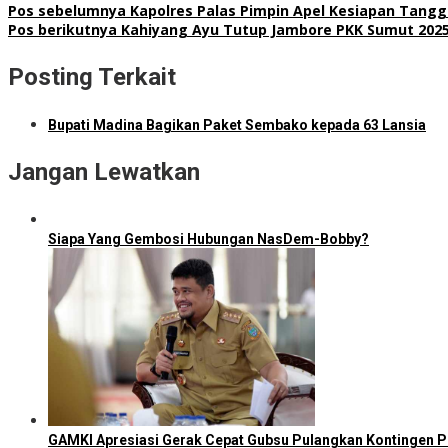
Pos sebelumnya
Kapolres Palas Pimpin Apel Kesiapan Tang
Pos berikutnya
Kahiyang Ayu Tutup Jambore PKK Sumut 202
Posting Terkait
Bupati Madina Bagikan Paket Sembako kepada 63 Lansia
Jangan Lewatkan
Siapa Yang Gembosi Hubungan NasDem-Bobby?
GAMKI Apresiasi Gerak Cepat Gubsu Pulangkan Kontingen Pe