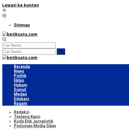
Lewati ke konten
Sitemap
Beranda
News
Politik
Ekbis
Hukum
Sumut
Medan
Edukasi
Ragam
Redaksi
Tentang Kami
Kode Etik Jurnalistik
Pedoman Media Siber