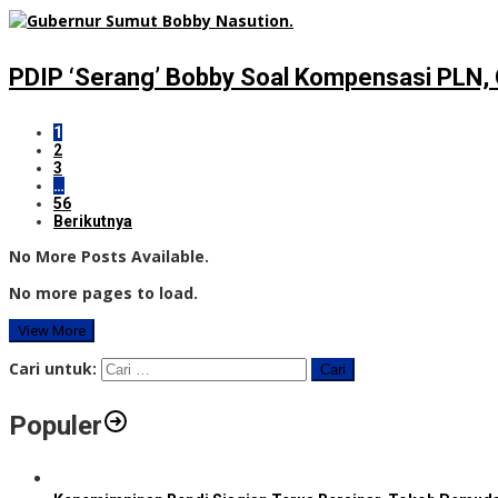
PDIP ‘Serang’ Bobby Soal Kompensasi PLN, G
1
2
3
…
56
Berikutnya
No More Posts Available.
No more pages to load.
View More
Cari untuk:
Populer