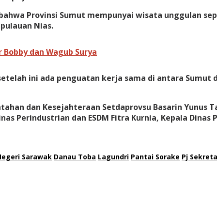
ahwa Provinsi Sumut mempunyai wisata unggulan seper
epulauan Nias.
 Bobby dan Wagub Surya
etelah ini ada penguatan kerja sama di antara Sumut d
ntahan dan Kesejahteraan Setdaprovsu Basarin Yunus T
inas Perindustrian dan ESDM Fitra Kurnia, Kepala Dinas
Negeri Sarawak
Danau Toba
Lagundri
Pantai Sorake
Pj Sekret