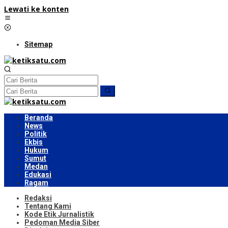
Lewati ke konten
Sitemap
Beranda
News
Politik
Ekbis
Hukum
Sumut
Medan
Edukasi
Ragam
Redaksi
Tentang Kami
Kode Etik Jurnalistik
Pedoman Media Siber