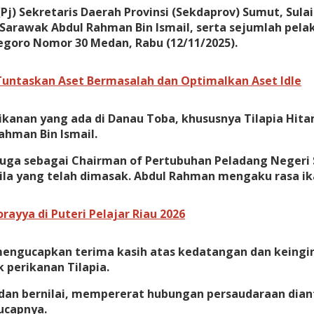
j) Sekretaris Daerah Provinsi (Sekdaprov) Sumut, Sula
arawak Abdul Rahman Bin Ismail, serta sejumlah pelaku
egoro Nomor 30 Medan, Rabu (12/11/2025).
Tuntaskan Aset Bermasalah dan Optimalkan Aset Idle
anan yang ada di Danau Toba, khususnya Tilapia Hita
ahman Bin Ismail.
juga sebagai Chairman of Pertubuhan Peladang Negeri 
nila yang telah dimasak. Abdul Rahman mengaku rasa ika
ayya di Puteri Pelajar Riau 2026
engucapkan terima kasih atas kedatangan dan keinginan
 perikanan Tilapia.
 dan bernilai, mempererat hubungan persaudaraan dia
ucapnya.