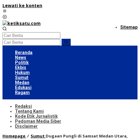
Lewati ke konten
Sitemap
Beranda
News
Politik
Ekbis
Hukum
Sumut
Medan
Edukasi
Ragam
Redaksi
Tentang Kami
Kode Etik Jurnalistik
Pedoman Media Siber
Disclaimer
Homepage
/
Sumut
Dugaan Pungli di Samsat Medan Utara,