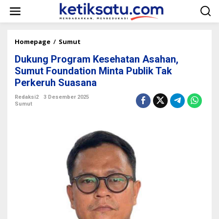
L
e
w
a
t
Homepage
/
Sumut
D
i
u
k
Dukung Program Kesehatan Asahan,
k
e
u
Sumut Foundation Minta Publik Tak
k
n
Perkeruh Suasana
o
g
n
P
Redaksi2
3 Desember 2025
t
r
Sumut
e
o
n
g
r
a
m
K
e
s
e
h
a
t
a