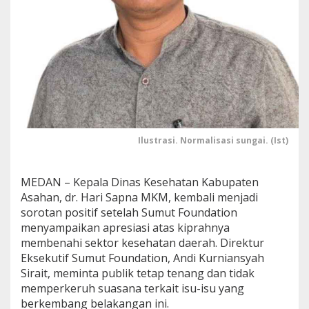
n
A
s
a
h
a
n
,
S
u
m
Ilustrasi. Normalisasi sungai. (Ist)
u
t
F
MEDAN – Kepala Dinas Kesehatan Kabupaten
o
Asahan, dr. Hari Sapna MKM, kembali menjadi
u
n
sorotan positif setelah Sumut Foundation
d
menyampaikan apresiasi atas kiprahnya
a
membenahi sektor kesehatan daerah. Direktur
t
Eksekutif Sumut Foundation, Andi Kurniansyah
i
o
Sirait, meminta publik tetap tenang dan tidak
n
memperkeruh suasana terkait isu-isu yang
M
berkembang belakangan ini.
i