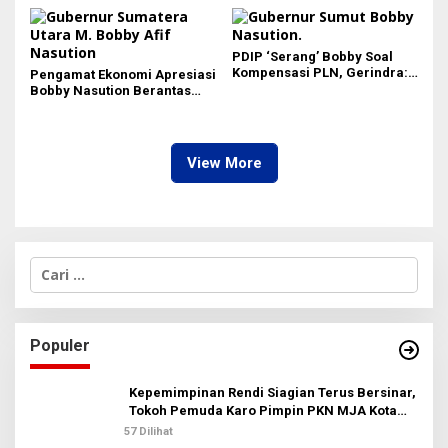
Medan di Eranya
PDIP ‘Serang’ Bobby Soal
Kompensasi PLN, Gerindra:
Pengamat Ekonomi Apresiasi
Bela Rakyat Kok Dibilang
Bobby Nasution Berantas
Pencitraan
Pungli di Kawasan Wisata,
Dinilai Dongkrak PAD dan
Citra Pariwisata Sumut
View More
C
a
r
i
u
Populer
n
t
u
Kepemimpinan Rendi Siagian Terus Bersinar,
k
Tokoh Pemuda Karo Pimpin PKN MJA Kota
:
Medan
57 Dilihat