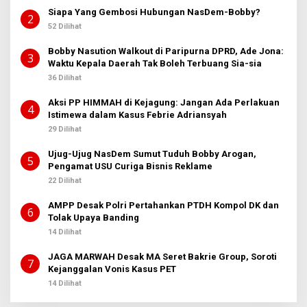
Siapa Yang Gembosi Hubungan NasDem-Bobby?
2
52 Dilihat
Bobby Nasution Walkout di Paripurna DPRD, Ade Jona:
3
Waktu Kepala Daerah Tak Boleh Terbuang Sia-sia
36 Dilihat
Aksi PP HIMMAH di Kejagung: Jangan Ada Perlakuan
4
Istimewa dalam Kasus Febrie Adriansyah
29 Dilihat
Ujug-Ujug NasDem Sumut Tuduh Bobby Arogan,
5
Pengamat USU Curiga Bisnis Reklame
22 Dilihat
AMPP Desak Polri Pertahankan PTDH Kompol DK dan
6
Tolak Upaya Banding
14 Dilihat
JAGA MARWAH Desak MA Seret Bakrie Group, Soroti
7
Kejanggalan Vonis Kasus PET
14 Dilihat