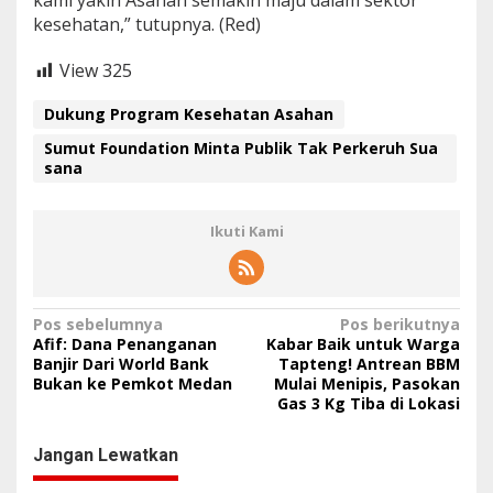
kami yakin Asahan semakin maju dalam sektor
kesehatan,” tutupnya. (Red)
View
325
Dukung Program Kesehatan Asahan
Sumut Foundation Minta Publik Tak Perkeruh Sua
sana
Ikuti Kami
N
Pos sebelumnya
Pos berikutnya
Afif: Dana Penanganan
Kabar Baik untuk Warga
a
Banjir Dari World Bank
Tapteng! Antrean BBM
Bukan ke Pemkot Medan
Mulai Menipis, Pasokan
v
Gas 3 Kg Tiba di Lokasi
i
g
Jangan Lewatkan
a