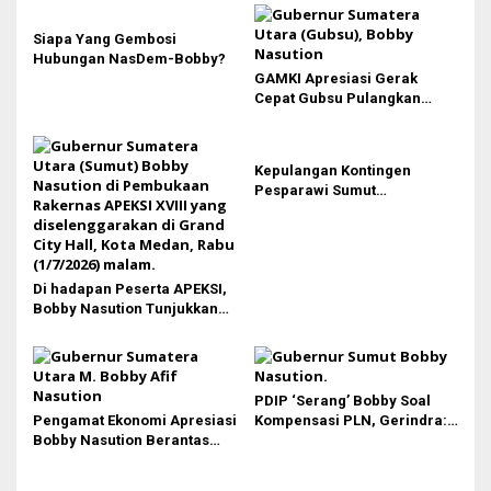
s
Siapa Yang Gembosi
i
Hubungan NasDem-Bobby?
p
GAMKI Apresiasi Gerak
Cepat Gubsu Pulangkan
o
Kontingen Pesparawi Sumut
s
Lewat Extra Flight
Kepulangan Kontingen
Pesparawi Sumut
Terkendala, Bobby Nasution
Langsung Ambil Langkah
Di hadapan Peserta APEKSI,
Bobby Nasution Tunjukkan
Hasil Pembangunan Kota
Medan di Eranya
PDIP ‘Serang’ Bobby Soal
Pengamat Ekonomi Apresiasi
Kompensasi PLN, Gerindra:
Bobby Nasution Berantas
Bela Rakyat Kok Dibilang
Pungli di Kawasan Wisata,
Pencitraan
Dinilai Dongkrak PAD dan