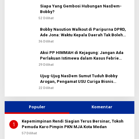
Siapa Yang Gembosi Hubungan NasDem-
Bobby?
52 Dilihat
Bobby Nasution Walkout di Paripurna DPRD,
Ade Jona: Waktu Kepala Daerah Tak Boleh
Terbuang Sia-sia
36 Dilihat
Aksi PP HIMMAH di Kejagung: Jangan Ada
Perlakuan Istimewa dalam Kasus Febrie
Adriansyah
29 Dilihat
Ujug-Ujug NasDem Sumut Tuduh Bobby
Arogan, Pengamat USU Curiga Bisnis
Reklame
22 Dilihat
Populer
Komentar
Kepemimpinan Rendi Siagian Terus Bersinar, Tokoh
1
Pemuda Karo Pimpin PKN MJA Kota Medan
57 Dilihat