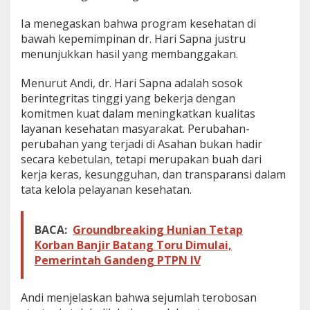
n
Ia menegaskan bahwa program kesehatan di
t
a
bawah kepemimpinan dr. Hari Sapna justru
P
menunjukkan hasil yang membanggakan.
u
b
Menurut Andi, dr. Hari Sapna adalah sosok
l
berintegritas tinggi yang bekerja dengan
i
k
komitmen kuat dalam meningkatkan kualitas
T
layanan kesehatan masyarakat. Perubahan-
a
perubahan yang terjadi di Asahan bukan hadir
k
secara kebetulan, tetapi merupakan buah dari
P
kerja keras, kesungguhan, dan transparansi dalam
e
r
tata kelola pelayanan kesehatan.
k
e
r
BACA:
Groundbreaking Hunian Tetap
u
Korban Banjir Batang Toru Dimulai,
h
Pemerintah Gandeng PTPN IV
S
u
a
Andi menjelaskan bahwa sejumlah terobosan
s