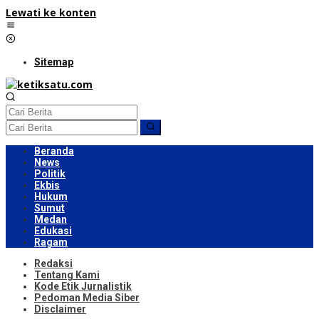
Lewati ke konten
Sitemap
Beranda
News
Politik
Ekbis
Hukum
Sumut
Medan
Edukasi
Ragam
Redaksi
Tentang Kami
Kode Etik Jurnalistik
Pedoman Media Siber
Disclaimer