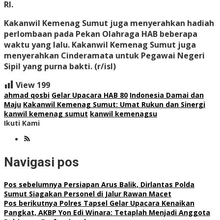
RI.
Kakanwil Kemenag Sumut juga menyerahkan hadiah
perlombaan pada Pekan Olahraga HAB beberapa
waktu yang lalu. Kakanwil Kemenag Sumut juga
menyerahkan Cinderamata untuk Pegawai Negeri
Sipil yang purna bakti. (r/isl)
View
199
ahmad qosbi
Gelar Upacara HAB 80
Indonesia Damai dan
Maju
Kakanwil Kemenag Sumut: Umat Rukun dan Sinergi
kanwil kemenag sumut
kanwil kemenagsu
Ikuti Kami
Navigasi pos
Pos sebelumnya
Persiapan Arus Balik, Dirlantas Polda
Sumut Siagakan Personel di Jalur Rawan Macet
Pos berikutnya
Polres Tapsel Gelar Upacara Kenaikan
Pangkat, AKBP Yon Edi Winara: Tetaplah Menjadi Anggota