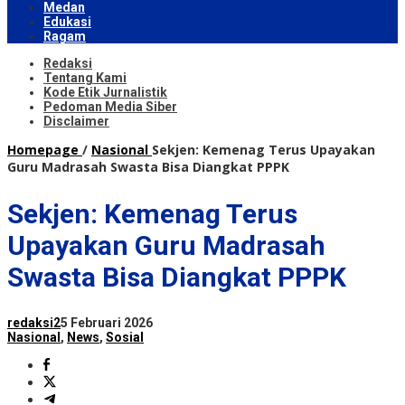
Medan
Edukasi
Ragam
Redaksi
Tentang Kami
Kode Etik Jurnalistik
Pedoman Media Siber
Disclaimer
Homepage
/
Nasional
Sekjen: Kemenag Terus Upayakan
Guru Madrasah Swasta Bisa Diangkat PPPK
Sekjen: Kemenag Terus
Upayakan Guru Madrasah
Swasta Bisa Diangkat PPPK
redaksi2
5 Februari 2026
Nasional
,
News
,
Sosial