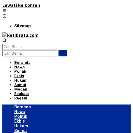
Lewati ke konten
Sitemap
Beranda
News
Politik
Ekbis
Hukum
Sumut
Medan
Edukasi
Ragam
Beranda
News
Politik
Ekbis
Hukum
Sumut