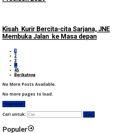
Kisah Kurir Bercita-cita Sarjana, JNE
Membuka Jalan ke Masa depan
1
2
3
…
45
Berikutnya
No More Posts Available.
No more pages to load.
View More
Cari untuk:
Populer