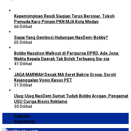
Kepemimpinan Rendi Siagian Terus Bersinar, Tokoh
Pemuda Karo Pimpin PKN MJA Kota Medan
66 Dilihat
Siapa Yang Gembosi Hubungan NasDem-Bobby?
55 Dilihat
Bobby Nasution Walkout di Paripurna DPRD, Ade Jona:
Waktu Kepala Daerah Tak Boleh Terbuang Sia-sia
41 Dilihat
JAGA MARWAH Desak MA Seret Bakrie Group, Soroti
Kejanggalan Vonis Kasus PET
31 Dilihat
Ujug-Ujug NasDem Sumut Tuduh Bobby Arogan, Pengamat
USU Curiga Bisnis Reklame
30 Dilihat
Populer
Komentar