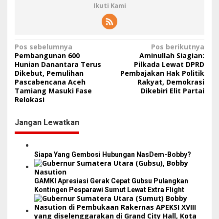
Ikuti Kami
N
Pos sebelumnya
Pos berikutnya
Pembangunan 600
Aminullah Siagian:
a
Hunian Danantara Terus
Pilkada Lewat DPRD
Dikebut, Pemulihan
Pembajakan Hak Politik
v
Pascabencana Aceh
Rakyat, Demokrasi
i
Tamiang Masuki Fase
Dikebiri Elit Partai
Relokasi
g
a
Jangan Lewatkan
s
i
Siapa Yang Gembosi Hubungan NasDem-Bobby?
p
o
GAMKI Apresiasi Gerak Cepat Gubsu Pulangkan
s
Kontingen Pesparawi Sumut Lewat Extra Flight