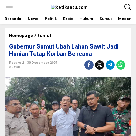
L
e
w
a
Beranda
News
Politik
Ekbis
Hukum
Sumut
Medan
t
i
k
Homepage
/
Sumut
G
e
u
Gubernur Sumut Ubah Lahan Sawit Jadi
k
b
o
e
Hunian Tetap Korban Bencana
n
r
t
n
Redaksi2
30 Desember 2025
Sumut
e
u
n
r
S
u
m
u
t
U
b
a
h
L
a