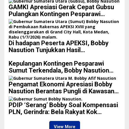
GAMKI Apresiasi Gerak Cepat Gubsu
Pulangkan Kontingen Pesparawi
Sumut Lewat Extra Flight
Di hadapan Peserta APEKSI, Bobby
Nasution Tunjukkan Hasil
Pembangunan Kota Medan di Eranya
Kepulangan Kontingen Pesparawi
Sumut Terkendala, Bobby Nasution
Langsung Ambil Langkah
Pengamat Ekonomi Apresiasi Bobby
Nasution Berantas Pungli di Kawasan
Wisata, Dinilai Dongkrak PAD dan Citra
Pariwisata Sumut
PDIP ‘Serang’ Bobby Soal Kompensasi
PLN, Gerindra: Bela Rakyat Kok
Dibilang Pencitraan
View More