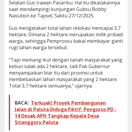
Selatan Gus Irawan Pasaribu. Hal itu dikatakannya
r
saat mendampingi kunjungan Gubsu Bobby
b
a
Nasution ke Tapsel, Sabtu 27/12/2025.
n
B
Gus mengatakan total lahan relokasi mencapai 3,7
e
hektare. Dimana 2 hektare merupakan milik pribadi
n
warga, sehingga Pemprovsu bakal membayar ganti
c
a
rugi lahan warga tersebut.
n
a
“Tapi memang ikut dengan tanah masyarakat yang
kebun salak ada 2 hektare, tadi Pak Gubernur
menyampaikan biar itu dari provinsi untuk
membebaskan lahan masyarakat yang 2 hektare.
Total 3,7 hektare semuanya,” ujarnya.
BACA:
Terkuak! Proyek Pembangunan
Jalan di Paluta Diduga Fiktif, Pengurus PD -
14 Desak APH Tangkap Kepala Desa
Sitanggoru Paluta