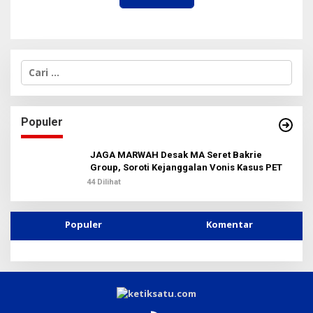
C
a
r
i
u
Populer
n
t
u
JAGA MARWAH Desak MA Seret Bakrie
k
Group, Soroti Kejanggalan Vonis Kasus PET
:
44 Dilihat
Populer
Komentar