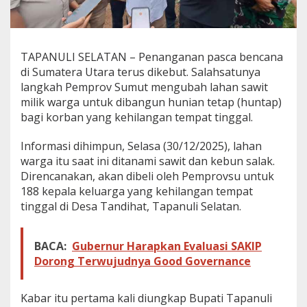
h
a
n
S
TAPANULI SELATAN – Penanganan pasca bencana
a
w
di Sumatera Utara terus dikebut. Salahsatunya
i
langkah Pemprov Sumut mengubah lahan sawit
t
milik warga untuk dibangun hunian tetap (huntap)
J
bagi korban yang kehilangan tempat tinggal.
a
d
i
Informasi dihimpun, Selasa (30/12/2025), lahan
H
warga itu saat ini ditanami sawit dan kebun salak.
u
Direncanakan, akan dibeli oleh Pemprovsu untuk
n
188 kepala keluarga yang kehilangan tempat
i
a
tinggal di Desa Tandihat, Tapanuli Selatan.
n
T
e
BACA:
Gubernur Harapkan Evaluasi SAKIP
t
Dorong Terwujudnya Good Governance
a
p
K
Kabar itu pertama kali diungkap Bupati Tapanuli
o