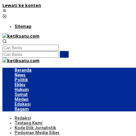
Lewati ke konten
Sitemap
Beranda
News
Politik
Ekbis
Hukum
Sumut
Medan
Edukasi
Ragam
Redaksi
Tentang Kami
Kode Etik Jurnalistik
Pedoman Media Siber