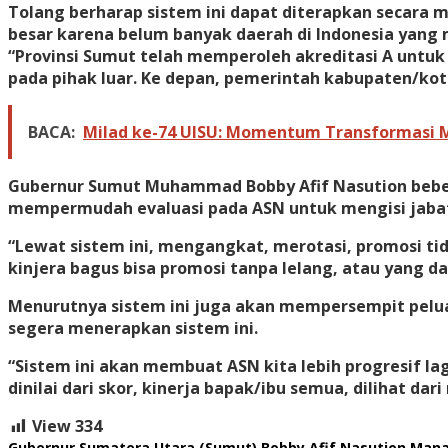
Tolang berharap sistem ini dapat diterapkan secara 
besar karena belum banyak daerah di Indonesia yan
“Provinsi Sumut telah memperoleh akreditasi A untu
pada pihak luar. Ke depan, pemerintah kabupaten/kot
BACA:
Milad ke-74 UISU: Momentum Transformasi 
Gubernur Sumut Muhammad Bobby Afif Nasution beb
mempermudah evaluasi pada ASN untuk mengisi jabat
“Lewat sistem ini, mengangkat, merotasi, promosi ti
kinjera bagus bisa promosi tanpa lelang, atau yang da
Menurutnya sistem ini juga akan mempersempit pelua
segera menerapkan sistem ini.
“Sistem ini akan membuat ASN kita lebih progresif la
dinilai dari skor, kinerja bapak/ibu semua, dilihat dar
View
334
Gubernur Sumatera Utara (Sumut) Bobby Afif Nasution
Mana