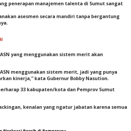
luang penerapan manajemen talenta di Sumut sangat
sanakan asesmen secara mandiri tanpa bergantung
nya.
ru
 ASN yang menggunakan sistem merit akan
a ASN menggunakan sistem merit, jadi yang punya
arkan kinerja,” kata Gubernur Bobby Nasution.
n berharap 33 kabupaten/kota dan Pemprov Sumut
i backingan, kenalan yang ngatur jabatan karena semua
 Birokrasi Bersih di Pemprovsu