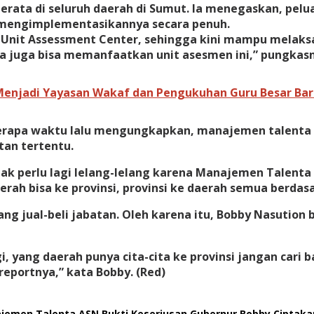
merata di seluruh daerah di Sumut. Ia menegaskan, pe
g mengimplementasikannya secara penuh.
k Unit Assessment Center, sehingga kini mampu melak
a juga bisa memanfaatkan unit asesmen ini,” pungkas
Menjadi Yayasan Wakaf dan Pengukuhan Guru Besar Ba
erapa waktu lalu mengungkapkan, manajemen talenta
an tertentu.
dak perlu lagi lelang-lelang karena Manajemen Talent
erah bisa ke provinsi, provinsi ke daerah semua berdas
ng jual-beli jabatan. Oleh karena itu, Bobby Nasutio
gi, yang daerah punya cita-cita ke provinsi jangan car
i reportnya,” kata Bobby. (Red)
jemen Talenta ASN Bukti Keseriusan Gubernur Bobby Ciptakan