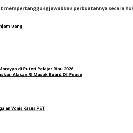
pat mempertanggungjawabkan perbuatannya secara huku
njam Uang
rayya di Puteri Pelajar Riau 2026
askan Alasan RI Masuk Board Of Peace
galan Vonis Kasus PET