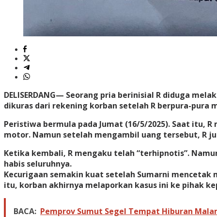
DELISERDANG
— Seorang pria berinisial R diduga mela
dikuras dari rekening korban setelah R berpura-pura
Peristiwa bermula pada Jumat (16/5/2025). Saat itu,
motor. Namun setelah mengambil uang tersebut, R jus
Ketika kembali, R mengaku telah “terhipnotis”. Namu
habis seluruhnya.
Kecurigaan semakin kuat setelah Sumarni mencetak m
itu, korban akhirnya melaporkan kasus ini ke pihak kep
BACA:
Pemprov Sumut Segel Tempat Hiburan Malam