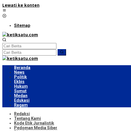
Lewati ke konten
Sitemap
Beranda
News
Politik
Ekbis
Hukum
Sumut
Medan
Edukasi
Ragam
Redaksi
Tentang Kami
Kode Etik Jurnalistik
Pedoman Media Siber