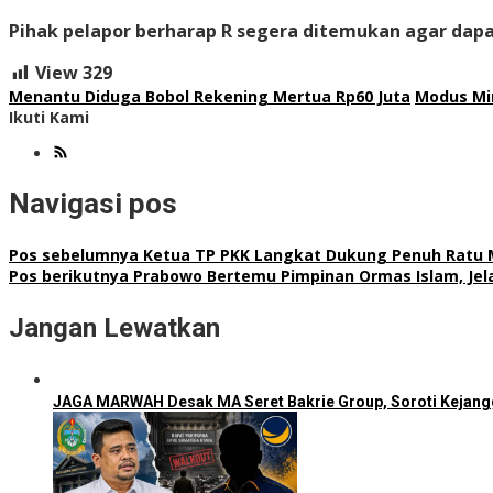
Pihak pelapor berharap R segera ditemukan agar da
View
329
Menantu Diduga Bobol Rekening Mertua Rp60 Juta
Modus Mi
Ikuti Kami
Navigasi pos
Pos sebelumnya
Ketua TP PKK Langkat Dukung Penuh Ratu Mo
Pos berikutnya
Prabowo Bertemu Pimpinan Ormas Islam, Jel
Jangan Lewatkan
JAGA MARWAH Desak MA Seret Bakrie Group, Soroti Kejang