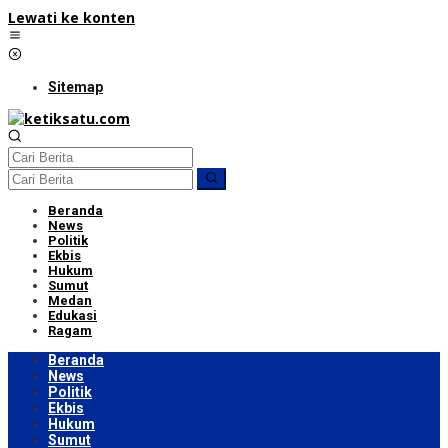
Lewati ke konten
Sitemap
Beranda
News
Politik
Ekbis
Hukum
Sumut
Medan
Edukasi
Ragam
Beranda
News
Politik
Ekbis
Hukum
Sumut