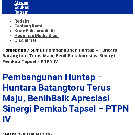
Medan
Edukasi
Ragam
Redaksi
Tentang Kami
Kode Etik Jurnalistik
Pedoman Media Siber
Disclaimer
Homepage
/
Sumut
Pembangunan Huntap – Huntara
Batangtoru Terus Maju, BenihBaik Apresiasi Sinergi
Pemkab Tapsel – PTPN IV
Pembangunan Huntap –
Huntara Batangtoru Terus
Maju, BenihBaik Apresiasi
Sinergi Pemkab Tapsel – PTPN
IV
redaksi2
30 Januari 2026