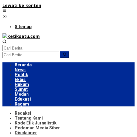
Lewati ke konten
Sitemap
Beranda
News
Politik
Ekbis
Hukum
Sumut
Medan
Edukasi
Ragam
Redaksi
Tentang Kami
Kode Etik Jurnalistik
Pedoman Media Siber
Disclaimer